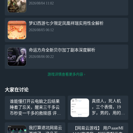
2026/08/04 11:02
梦幻西游七夕限定凤凰祥瑞实用性全解析
2026/08/05 06:12
命运方舟全新贝尔加丁副本深度解析
2026/08/06 00:22
游戏详情查看更多内容
大家在讨论
真烦人，死人机
谁能懂打开云电脑之后结果
，三个表情，19
睡着了忘关，醒来三千多云
岁，男的，用的手
币秒变一千多的救赎感 评
机是vivo手机100
价：我的云币啊啊啊啊啊啊
多块钱多块钱，拼
（/TДT)/
我打算退坑网易云
【网易云游戏】 用户aaaeMI
多多上面买的，真