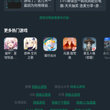
游戏了，这几天一
LVU邀请您一起玩高配云电
的是笑死了，天天
直因为何用得自己
脑-天天抽奖 连麦分享+游戏
就知道打游戏，他
取的名字来一起玩
控制，关注我，来网易云游
的steam账号才两
会产生一些不好的
戏一起玩吧~ https://cg.163.co
个游戏，天天只会
游戏详情查看更多内容
心理，我也同时被
m?page=live&user_id=6
玩别人的steam账
系统封号过，在这
号，
5年后甚至以后，
更多热门游戏
总有一天会离开很
长时间的，我曾经
玩的游戏都是从网
易云游戏的推荐里
崩坏：星
原神·空月
光遇-致梵
第五人格
永劫
入坑的，
蛋仔派对
穹铁道-4.4
之歌
高
（官服）
（ste
版本
微博
网易云游戏
微信公众号
网易云游戏
B站
网易云游戏
抖音
网易云游戏
友情链接
网易游戏
网易千千壁纸
网易UU加速器