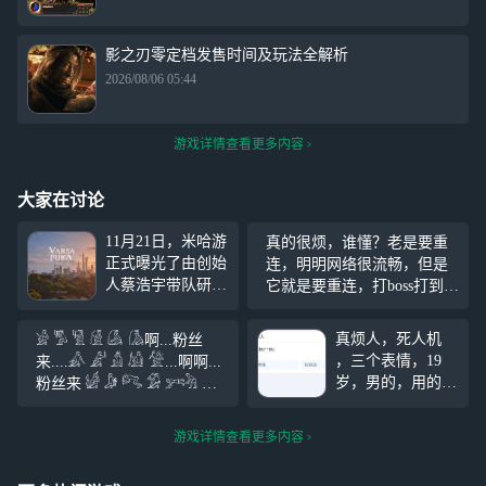
影之刃零定档发售时间及玩法全解析
2026/08/06 05:44
游戏详情查看更多内容
大家在讨论
11月21日，米哈游
真的很烦，谁懂？老是要重
正式曝光了由创始
连，明明网络很流畅，但是
人蔡浩宇带队研发
它就是要重连，打boss打到丝
的下一代旗舰产品
血，马上要打死了，然后突
《Varsapura》，一
然就重连，重连上了，发现
真烦人，死人机
𓀂 𓀄 𓀅 𓀆 𓀇 𓀈啊...粉丝
段长达31分钟的实
自己被boss打死了，谁懂？真
，三个表情，19
来....𓀉 𓀊 𓀋 𓀌 𓀍...啊啊...
机演示瞬间引爆游
的是气死了。
岁，男的，用的手
粉丝来 𓀎 𓀏 𓀐 𓀑 𓀒𓀓 𓀔
戏圈。这款基于虚
机是vivo手机100
𓀕 𓀖 𓀗啊啊....粉丝从四面八
幻引擎5打造的开
多块钱多块钱，拼
方来... 听我说 谢谢你 因为有
放世界游戏，以其
游戏详情查看更多内容
多多上面买的，真
你 温暖了四季
独特的写实风格与
的是笑死了，天天
沉浸式叙事，预示