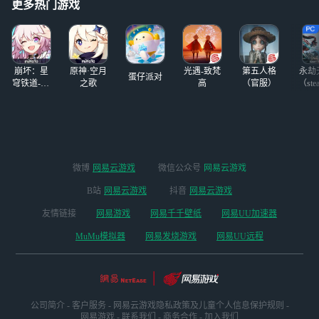
就知道打游戏，他
更多热门游戏
着二次元游戏下一
的steam账号才两
个世代的到来。
个游戏，天天只会
而对广大玩家来
玩别人的steam账
说，一个问题随之
号，
而来：如此高品质
崩坏：星
原神·空月
光遇-致梵
第五人格
永劫
蛋仔派对
的游戏，我的设备
穹铁道-4.4
之歌
高
（官服）
（ste
版本
能跑得动吗？不用
担心，现在有一个
更方便的解决方案
——网易云游戏。
微博
网易云游戏
微信公众号
网易云游戏
B站
网易云游戏
抖音
网易云游戏
友情链接
网易游戏
网易千千壁纸
网易UU加速器
MuMu模拟器
网易发烧游戏
网易UU远程
公司简介
-
客户服务
-
网易云游戏隐私政策及儿童个人信息保护规则
-
网易游戏
-
联系我们
-
商务合作
-
加入我们