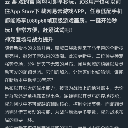
云 游 戏的官 网均可即享秒玩，iOS用户也可以前
往App Store下 载网易云游戏APP，任意低配手机
都能畅享1080p60帧顶级游戏画质，一键开始秒
玩！非常方便，赶紧试试吧！
神宠登场与战力提升
随着新版本的火热开启，魔域口袋版迎来了马年兽的全新技
能亮相，掀起了游戏内的热潮。此次更新中，三位顶尖神宠
强势登场，分别是天下无双的吕布、闭月倾城的貂蝉以及灵
动可爱的蹦蹦灵驹。它们的加入，让玩家们纷纷猜测：谁能
在新版本中稳坐T0宝座？
吕布以其强大的输出能力，被誉为战场上的绝对霸主，无论
是群攻还是单挑都表现出色。貂蝉则以其灵巧的控场技能，
成为团队中不可或缺的辅助核心，控制全场节奏。而蹦蹦灵
驹则凭借其灵动的技能，为战斗增添更多变数，成为战术布
局的重要一环。