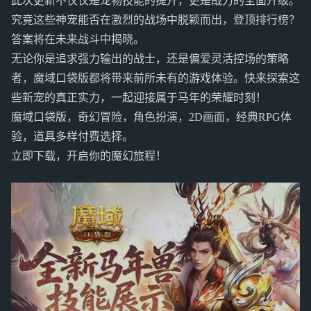
此次更新不仅仅是宠物技能的提升，更是战力的全面升级。
究竟这些神宠能否在激烈的战场中脱颖而出，登顶排行榜？
答案将在未来战斗中揭晓。
无论你是追求强力输出的战士，还是偏爱灵活控场的策略
者，魔域口袋版都将带来前所未有的游戏体验。快来探索这
些新宠的真正实力，一起迎接属于马年的荣耀时刻！
魔域口袋版，奇幻冒险，角色扮演，2D画面，经典RPG体
验，道具多样付费选择。
立即下载，开启你的魔幻旅程！