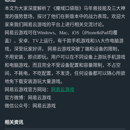
本文为大家深度解析了《魔域口袋版》马年兽技能及三大神
宠的强势登场，探讨了他们在新版本中的战力表现。欢迎大
家来我们网易云游戏的平台上进行相关交流讨论。
网易云游戏可在Windows、Mac、iOS（iPhone&iPad均覆
盖）、安卓、TV上运行，有千款手机游戏和3A大作电脑游
戏，深受玩家好评。 网易云游戏突破了端和设备的限制，
不用安装，即点即玩。用户可以在不同设备上游玩手机游戏
和电脑游戏，而且完全不受设备配置和容量限制，不占空
间，不耗电，不吃配置，不发烫，任何设备都可以随心所欲
地免下载安装游玩大量游戏。
网易云游戏官方网站：
网易云游戏
官方微博：网易云游戏
微信公众号：网易云游戏
相关资讯