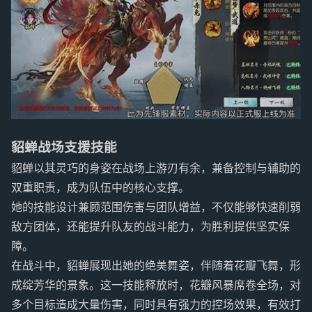
貂蝉战场支援技能
貂蝉以其灵巧的身姿在战场上游刃有余，兼备控制与辅助的
双重职责，成为队伍中的核心支撑。
她的技能设计兼顾范围伤害与团队增益，不仅能够快速削弱
敌方团体，还能提升队友的战斗能力，为胜利提供坚实保
障。
在战斗中，貂蝉展现出她的绝美舞姿，伴随着花瓣飞舞，形
成绽芳华的景象。这一技能释放时，花瓣风暴席卷全场，对
多个目标造成大量伤害，同时具有强力的控场效果，有效打