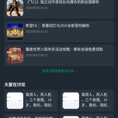
《飞儿》独立动作游戏反向爆衣机制全面解析
2026/08/06 05:45
希望OL：青春回忆与2026全新冒险解析
2026/08/06 05:45
魔兽世界21周年庆活动攻略：稀有坐骑免费领取
2026/08/05 06:12
游戏详情查看更多内容
大家在讨论
真烦人，死人机
真烦人，死人机
，三个表情，19
，三个表情，19
岁，男的，用的手
岁，男的，用的手
机是vivo手机100
机是vivo手机100
多块钱多块钱，拼
多块钱多块钱，拼