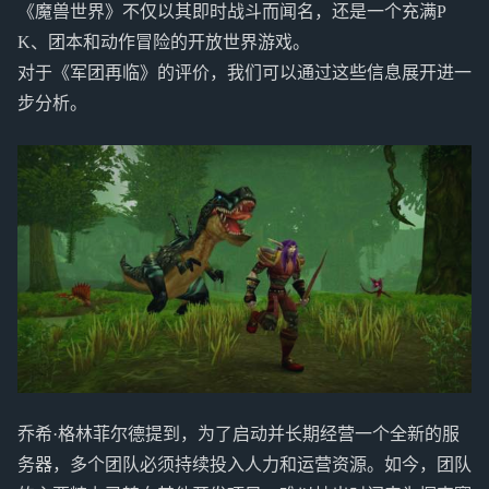
《魔兽世界》不仅以其即时战斗而闻名，还是一个充满P
K、团本和动作冒险的开放世界游戏。
对于《军团再临》的评价，我们可以通过这些信息展开进一
步分析。
乔希·格林菲尔德提到，为了启动并长期经营一个全新的服
务器，多个团队必须持续投入人力和运营资源。如今，团队