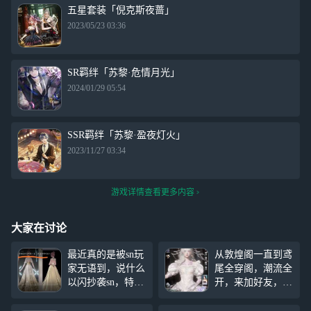
五星套装「倪克斯夜蔷」
2023/05/23 03:36
SR羁绊「苏黎·危情月光」
2024/01/29 05:54
SSR羁绊「苏黎·盈夜灯火」
2023/11/27 03:34
游戏详情查看更多内容
大家在讨论
最近真的是被sn玩
从敦煌阁一直到鸢
家无语到，说什么
尾全穿阁，潮流全
以闪抄袭sn，特意
开，来加好友，搭
拿出几张图做对
配活动要来了，会
比，不是这服装哪
搭配的姐妹来，好