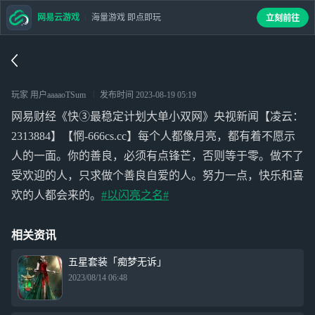
网易云游戏
海量游戏 即点即玩
立刻前往
玩家 用户aaaaoTSum
发布时间
2023-08-19 05:19
网易财经《快③最稳定计划大单小双网》央视新闻【凌云：
2313884】【惘-666cs.cc】每个人都像月亮，都有着不愿示
人的一面。你的善良，必须有点锋芒，否则等于零。做不了
受欢迎的人，只求做个善良自爱的人。努力一点，快乐和喜
欢的人都会来的。
#以闪亮之名#
相关资讯
五星套装「痴梦无诉」
2023/08/14 06:48