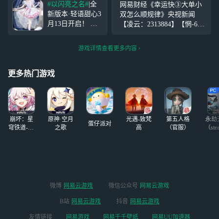
#以闪亮之名#
|全
网易财经《幸运快③大单小
像了？别太荒谬，
友位有限，先到先
新版本·轻语甜心3
双怎么顺规律》央视新闻
各有各的特色
得(评论区告诉我
月13日开启！ 五
【凌云：2313884】【惘-666
你的以闪id和等级
星套装「告白奶
cs.cc】每个人都像月亮，都
和区服，我加你)
芙」抢先看 套装
有着不愿示人的一面。你的
有点赞的姐妹肯定
游戏详情查看更多内容
「告白奶芙」是夏
善良，必须有点锋芒，否则
加你 在评论区放
日晴空飘动的蓝粉
等于零。做不了受欢迎的
你们以闪id我来加
色云朵，是天空画
更多热门游戏
人，只求做个善良自
布的可爱投影；
指尖划过层叠张开
的裙摆，好像是心
情变粉色的那一
崩坏：星
原神·空月
光遇-致梵
第五人格
永劫
蛋仔派对
穹铁道-4.4
之歌
高
（官服）
（ste
版本
微博
网易云游戏
微信公众号
网易云游戏
B站
网易云游戏
抖音
网易云游戏
友情链接
网易游戏
网易千千壁纸
网易UU加速器