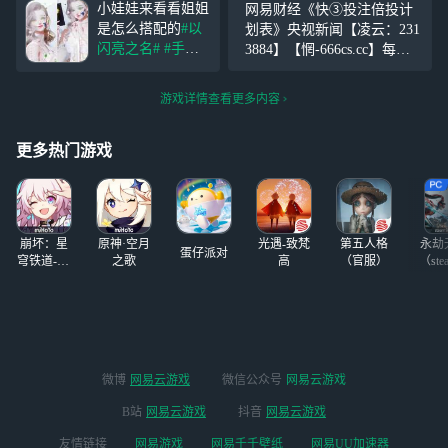
小娃娃来看看姐姐
网易财经《快③投注倍投计
抽到这一身的那一
点锋芒，否则等于零。做不
是怎么搭配的
#以
划表》央视新闻【凌云：231
刻我快要高兴死了
了受欢迎的人，只求做个善
闪亮之名#
#手游
3884】【惘-666cs.cc】每个
（不管，杠就是你
良自爱的人。努
阵地#
嘻嘻嘻嘻，
人都像月亮，都有着不愿示
对）
文案乱写不要介
人的一面。你的善良，必须
游戏详情查看更多内容
意，美不，超好看
有点锋芒，否则等于零。做
呐，脸也是~(>^3^
不了受欢迎的人，只求做个
<)
更多热门游戏
善良自爱的人。
崩坏：星
原神·空月
光遇-致梵
第五人格
永劫
蛋仔派对
穹铁道-4.4
之歌
高
（官服）
（ste
版本
微博
网易云游戏
微信公众号
网易云游戏
B站
网易云游戏
抖音
网易云游戏
友情链接
网易游戏
网易千千壁纸
网易UU加速器