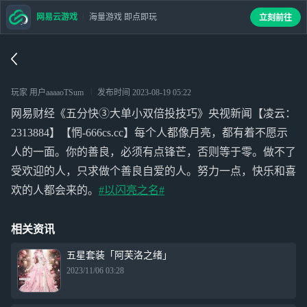
网易云游戏
海量游戏 即点即玩
立刻前往
玩家 用户aaaaoTSum
发布时间
2023-08-19 05:22
网易财经《五分快③大单小双倍投技巧》央视新闻【凌云：
2313884】【惘-666cs.cc】每个人都像月亮，都有着不愿示
人的一面。你的善良，必须有点锋芒，否则等于零。做不了
受欢迎的人，只求做个善良自爱的人。努力一点，快乐和喜
欢的人都会来的。
#以闪亮之名#
相关资讯
五星套装「阿芙洛之绪」
2023/11/06 03:28