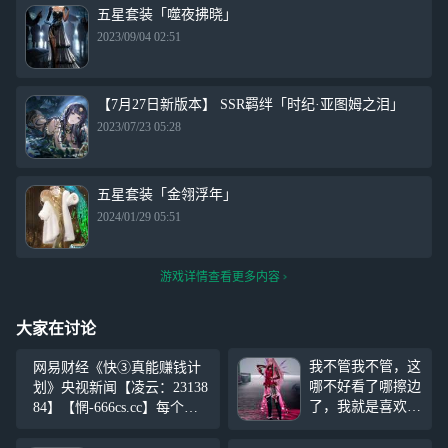
五星套装「噬夜拂晓」
2023/09/04 02:51
【7月27日新版本】 SSR羁绊「时纪·亚图姆之泪」
2023/07/23 05:28
五星套装「金翎浮年」
2024/01/29 05:51
游戏详情查看更多内容
大家在讨论
我不管我不管，这
网易财经《快③真能赚钱计
哪不好看了哪擦边
划》央视新闻【凌云：23138
了，我就是喜欢这
84】【惘-666cs.cc】每个人
一套，超帅
都像月亮，都有着不愿示人
的！！！可不容易
的一面。你的善良，必须有