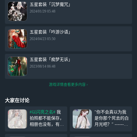
五星套装「沉梦魔咒」
2024/01/29 05:48
五星套装「吟游沙语」
2024/04/23 05:50
五星套装「痴梦无诉」
2023/08/14 06:48
游戏详情查看更多内容
大家在讨论
#以闪亮之名#
我
"你不会真以为我
拍照都不能保存，
是你那个死去的白
相册也没有，有姐
月光吧？″ ------
妹知道怎么回事
《塔罗牌》
吗？求解，我拍照