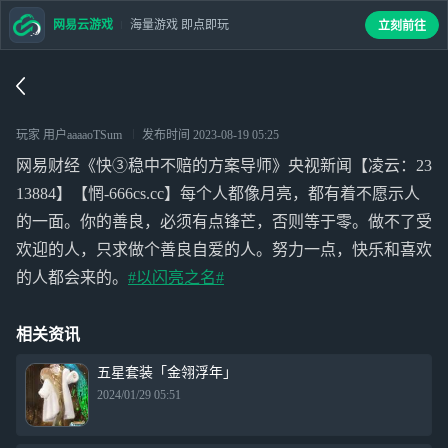
网易云游戏
海量游戏 即点即玩
立刻前往
玩家 用户aaaaoTSum
发布时间
2023-08-19 05:25
网易财经《快③稳中不赔的方案导师》央视新闻【凌云：23
13884】【惘-666cs.cc】每个人都像月亮，都有着不愿示人
的一面。你的善良，必须有点锋芒，否则等于零。做不了受
欢迎的人，只求做个善良自爱的人。努力一点，快乐和喜欢
的人都会来的。
#以闪亮之名#
相关资讯
五星套装「金翎浮年」
2024/01/29 05:51