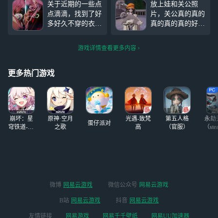
关于近期的一些点
放上娃和关公照
都是截屏…… 第
点滴滴，找到了好
片，关公真的真的
一是原来的滤镜，
多好久不穿的衣
真的真的真的好可
第二是我自己调
服，发现真的很漂
爱 云养猫对于一
的，我感觉不怎么
亮 ↓近期抽到的和
个无猫的爱猫人士
好看是怎么回
游戏详情查看更多内容
过去抽到的衣服搭
来讲太开心了，欢
事……（bushi）
#
配合集
迎交友哈，游戏名
以闪亮之名晒娃#
字网易同名
#以闪
更多热门游戏
亮之名#
崩坏：星
原神·空月
光遇-致梵
第五人格
永劫
蛋仔派对
穹铁道-4.4
之歌
高
（官服）
（ste
版本
微博
网易云游戏
微信公众号
网易云游戏
B站
网易云游戏
抖音
网易云游戏
友情链接
网易游戏
网易千千壁纸
网易UU加速器