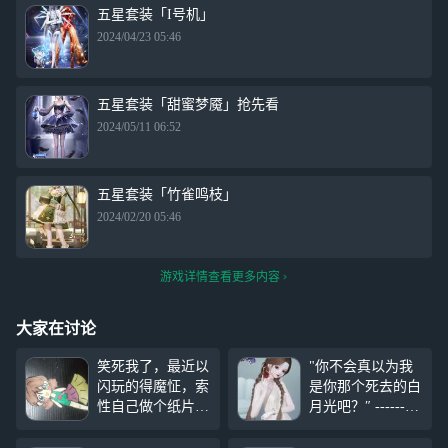
五星套装「I号机」
2024/04/23 05:46
五星套装「甜蜜梦魇」抢先看
2024/05/11 06:52
五星套装「竹雀鸣枝」
2024/02/20 05:46
游戏详情查看更多内容
大家在讨论
笑死我了，最近以
"你不会真以为我
闪玩的得魔怔，索
是你那个死去的白
性自己做个纸片
月光吧？″ ------
人，还做了衣服回
《塔罗牌》
头再做个送给同