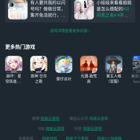
有人要共我的以闪
小娃娃来看看姐姐
桌，上课在桌子底
号吗？做做日常，
是怎么搭配的
#以
下偷偷玩
集齐免活就行，别
闪亮之名#
#手游
毁号，有两个形象
阵地#
嘻嘻嘻嘻，
位可动。因为去年
文案乱写不要介
游戏详情查看更多内容
下半年上了高中
意，美不，超好看
后，经常在学校，
呐，脸也是~(>^3^
所以衣服不多
<)
更多热门游戏
崩坏：星
原神·空月
光遇-致梵
第五人格
永劫
蛋仔派对
穹铁道-4.4
之歌
高
（官服）
（ste
版本
微博
网易云游戏
微信公众号
网易云游戏
B站
网易云游戏
抖音
网易云游戏
友情链接
网易游戏
网易千千壁纸
网易UU加速器