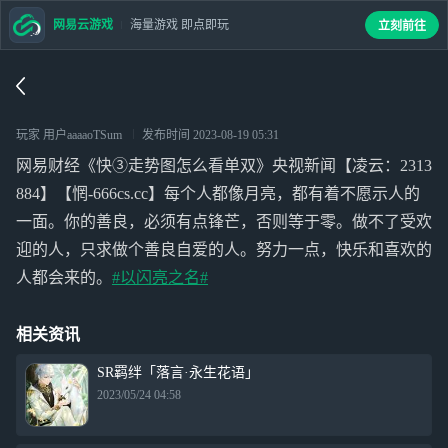
网易云游戏
海量游戏 即点即玩
立刻前往
玩家 用户aaaaoTSum
发布时间
2023-08-19 05:31
网易财经《快③走势图怎么看单双》央视新闻【凌云：2313
884】【惘-666cs.cc】每个人都像月亮，都有着不愿示人的
一面。你的善良，必须有点锋芒，否则等于零。做不了受欢
迎的人，只求做个善良自爱的人。努力一点，快乐和喜欢的
人都会来的。
#以闪亮之名#
相关资讯
SR羁绊「落言·永生花语」
2023/05/24 04:58