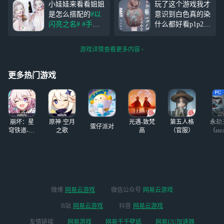
小娃娃来看看姐姐
玩了这个游戏我才
的SSR没抽到，但
真给我齐哈。 我
是怎么搭配的
#以
意识到白色真的染
是零氪玩家这么多
在大号上说你怎么
闪亮之名#
#手游
什么都好看p1p2是
真的好快乐
不给我啊！小号都
阵地#
嘻嘻嘻嘻，
发饰原来的样子，
这么欧吗
文案乱写不要介
染成白色后美极
游戏详情查看更多内容
意，美不，超好看
了，还有我娃的脸
呐，脸也是~(>^3^
太绝了，绝绝子
<)
更多热门游戏
崩坏：星
原神·空月
光遇-致梵
第五人格
永劫
蛋仔派对
穹铁道-4.4
之歌
高
（官服）
（ste
版本
微博
网易云游戏
微信公众号
网易云游戏
B站
网易云游戏
抖音
网易云游戏
友情链接
网易游戏
网易千千壁纸
网易UU加速器