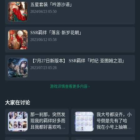
五星套装「吟游沙语」
2024/04/23 05:50
SSR羁绊「落言·新岁花朝」
2023/06/12 05:58
【7月27日新版本】 SSR羁绊「时纪·亚图姆之泪」
2023/07/23 05:28
游戏详情查看更多内容
大家在讨论
那一刹那，突然发
我大号都没齐，小
现我的羁绊好多而
号倒是先有了哈
且我都好喜欢呜呜
我在小号上抽嘛，
呜呜，好快乐好快
我不就是说了一句
乐，虽然有些新阁
不信能齐吗，你还