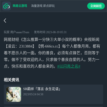
网易云游戏
海量游戏 即点即玩
立刻前往
玩家 用户aaaaoTSum
发布时间
2023-08-19 05:31
网易财经《怎么推算一分快③大单小双的概率》央视新闻
【凌云：2313884】【惘-666cs.cc】每个人都像月亮，都有
着不愿示人的一面。你的善良，必须有点锋芒，否则等于
零。做不了受欢迎的人，只求做个善良自爱的人。努力一
点，快乐和喜欢的人都会来的。
#以闪亮之名#
相关资讯
SR羁绊「落言·永生花语」
2023/05/24 04:58