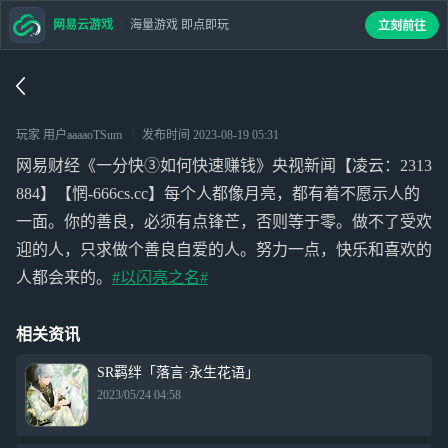
网易云游戏
海量游戏 即点即玩
立刻前往
玩家 用户aaaaoTSum
发布时间
2023-08-19 05:31
网易财经《一分快③如何快速赚钱》央视新闻【凌云：2313
884】【惘-666cs.cc】每个人都像月亮，都有着不愿示人的
一面。你的善良，必须有点锋芒，否则等于零。做不了受欢
迎的人，只求做个善良自爱的人。努力一点，快乐和喜欢的
人都会来的。
#以闪亮之名#
相关资讯
SR羁绊「落言·永生花语」
2023/05/24 04:58