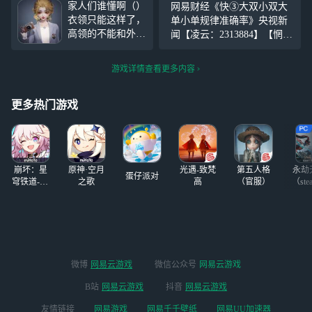
家人们谁懂啊（）
网易财经《快③大双小双大
么的圣诞树（就喜
点锋芒，否则等于零。做不
衣领只能这样了，
单小单规律准确率》央视新
欢什么都
了受欢迎的人，只求做个善
高领的不能和外套
闻【凌云：2313884】【惘-6
戴！！！））+代
良自爱的人。努
同时存在，中高领
66cs.cc】每个人都像月亮，
言五星裙速搭（好
的不能和这个项链
都有着不愿示人的一面。你
喜欢好喜欢，终于
游戏详情查看更多内容
同时存在（）发型
的善良，必须有点锋芒，否
拿到了TT刚拿到
也只能这样了（）
则等于零。做不了受欢迎的
迫不及待拍了）
纯为爱发电（）
更多热门游戏
人，只求做个善
+刷到免活四星白
染
崩坏：星
原神·空月
光遇-致梵
第五人格
永劫
蛋仔派对
穹铁道-4.4
之歌
高
（官服）
（ste
版本
微博
网易云游戏
微信公众号
网易云游戏
B站
网易云游戏
抖音
网易云游戏
友情链接
网易游戏
网易千千壁纸
网易UU加速器