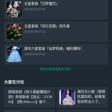
五星套装「沉梦魔咒」
2024/01/29 05:48
五星套装「风忆佳期」抢先看
2024/01/08 07:54
周年六星套装「仙梦奇缘」福利爆料！
2024/03/28 07:01
游戏详情查看更多内容
大家在讨论
海归大小姐（想搭
网易财经《快③真能赚钱计
民国风的，结果发
划》央视新闻【凌云：23138
现衣柜太小了，没
84】【惘-666cs.cc】每个人
衣服搭，就莫名搭
都像月亮，都有着不愿示人
了一个不懂在搭什
的一面。你的善良，必须有