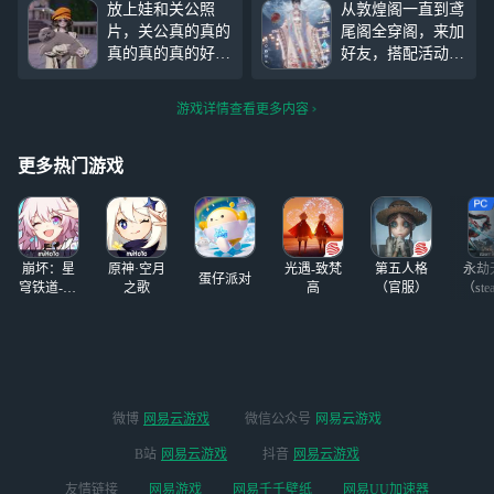
放上娃和关公照
从敦煌阁一直到鸢
笨蛋神明）（p7p8
下半年上了高中
片，关公真的真的
尾阁全穿阁，来加
好像女王）（共号
后，经常在学校，
真的真的真的好可
好友，搭配活动要
的姐姐搭的，好
所以衣服不多
爱 云养猫对于一
来了，会搭配的姐
美，周末一爬回家
个无猫的爱猫人士
妹来，好友位有
就被惊艳到了T
游戏详情查看更多内容
来讲太开心了，欢
限，先到先得(评
T，上周还想跟风
迎交友哈，游戏名
论区告诉我你的以
拍免活蝴蝶结神明
字网易同名
#以闪
闪id和等级和区
更多热门游戏
的，怎么都
亮之名#
服，我加你)有点
赞的姐妹肯定加你
在评论区放你们以
闪id我来加哦，没
崩坏：星
原神·空月
光遇-致梵
第五人格
永劫
放
蛋仔派对
穹铁道-4.4
之歌
高
（官服）
（ste
版本
微博
网易云游戏
微信公众号
网易云游戏
B站
网易云游戏
抖音
网易云游戏
友情链接
网易游戏
网易千千壁纸
网易UU加速器