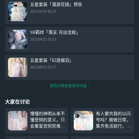
五星套装「漫游花镜」预告
2023/10/16 06:33
SR羁绊「落言·月出沧蛟」
2023/09/25 03:13
五星套装「幻涟缀羽」
2023/09/25 03:57
游戏详情查看更多内容
大家在讨论
懵懂的神明从来不
有人要共我的以闪
懂悲悯的意义，只
号吗？做做日常，
会重复悲悯苦难
集齐免活就行，别
（因为女儿空洞和
毁号，有两个形象
天真感好像那木偶
位可动。因为去年