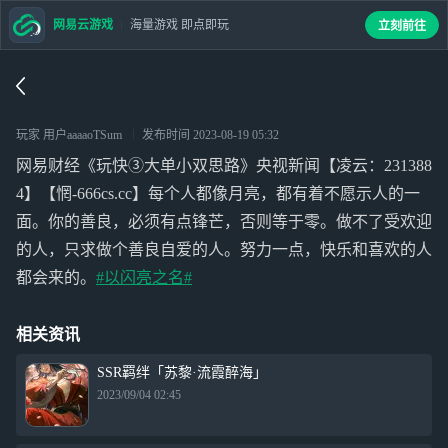
网易云游戏
海量游戏 即点即玩
立刻前往
玩家 用户aaaaoTSum
发布时间
2023-08-19 05:32
网易财经《玩快③大单小双思路》央视新闻【凌云：231388
4】【惘-666cs.cc】每个人都像月亮，都有着不愿示人的一
面。你的善良，必须有点锋芒，否则等于零。做不了受欢迎
的人，只求做个善良自爱的人。努力一点，快乐和喜欢的人
都会来的。
#以闪亮之名#
相关资讯
SSR羁绊「苏黎·流霞醉海」
2023/09/04 02:45