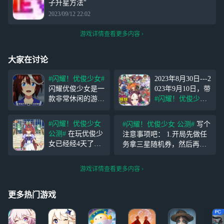
子升星方法"
2023/09/12 22:02
游戏详情查看更多内容
大家在讨论
#闪耀！优俊少女#
2023年8月30日---2
闪耀优俊少女是一
023年9月10日，带
款非常休闲的游
#闪耀！优俊少女#
戏，游戏内没有打
话题发布游玩感
打杀杀的内容，也
想，有机会获得丰
#闪耀！优俊少女
#闪耀！优俊少女 公测#
写个
没有什么世界需要
厚奖励哦~ 参与方
公测#
在玩优俊少
注意事项吧： 1.开局先做任
我们拯救，我们需
式：带
#闪耀！优
女已经经4天了，
务拿三星随机券，然后再换
要的是同自己喜欢
俊少女 公测#
话
谈谈我的看法。
三星自选券，避免三星马娘
的赛马少女共同奋
题，发布游戏测评
在游戏中玩家可以
重复 2.主线里的耐麦昆还可
斗，陪伴她们度过
广播即可参与活动
游戏详情查看更多内容
通过养成优俊少女
以，后续可以换到三破初期
上课、训练、约
【活动奖励】
来编成自己的队伍
用 3.三星随机券任务夹5个娃
会、旅行等日常生
来让自己的队伍实
更多热门游戏
娃，这个可
活，鼓励
力壮大。不过作为
游戏的核心玩法上
官方下来不少功