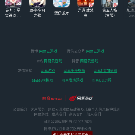
夫。优俊少女在养
崩坏：星
原神·空月
光遇-致梵
第五人格
永劫
成时
蛋仔派对
穹铁道-4.4
之歌
高
（官服）
（ste
版本
微博
网易云游戏
微信公众号
网易云游戏
B站
网易云游戏
抖音
网易云游戏
友情链接
网易游戏
网易千千壁纸
网易UU加速器
MuMu模拟器
网易发烧游戏
网易UU远程
公司简介
-
客户服务
-
网易云游戏隐私政策及儿童个人信息保护规则
-
网易游戏
-
联系我们
-
商务合作
-
加入我们
网易公司版权所有 ©1997-2026
网络游戏行业防沉迷自律公约