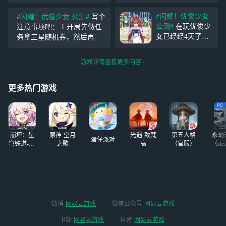
评#
养成马娘是这
肝和喜欢美少女的
款手游的核心玩
人玩，在玩的代入
#闪耀！优俊少女
#闪耀！优俊少女 公测#
写个
法，游戏中通过训
感很强，让我觉得
公测#
在玩优俊少
注意事项吧： 1.开局先做任
练、各种随机事
我如同真的到了特
女已经经4天了，
务拿三星随机券，然后再换
件、比赛以及技能
雷森学院。在这里
谈谈我的看法。
三星自选券，避免三星马娘
不断提升马娘们的
和见证着少女们的
在游戏中玩家可以
重复 2.主线里的耐麦昆还可
各种属性数值，最
成长真的让人觉得
游戏详情查看更多内容
通过养成优俊少女
以，后续可以换到三破初期
终获取URA优胜。
十分开心，也会和
来编成自己的队伍
用 3.三星随机券任务夹5个娃
个
着他们一起共情，
来让自己的队伍实
更多热门游戏
娃，这个可
希望
力壮大。不过作为
游戏的核心玩法上
官方下来不少功
夫。优俊少女在养
崩坏：星
原神·空月
光遇-致梵
第五人格
永劫
成时
蛋仔派对
穹铁道-4.4
之歌
高
（官服）
（ste
版本
微博
网易云游戏
微信公众号
网易云游戏
B站
网易云游戏
抖音
网易云游戏