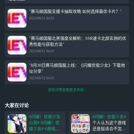
"赛马娘国服支援卡抽取攻略:如何选择最优卡片？"
2023/08/31 04:03
"赛马娘国服北黑强度全解析：SSR速卡北部玄驹的优
秀性能与获取方法"
2023/08/31 04:02
"8月30日赛马娘国服上线：《闪耀优俊少女》下载地
址分享"
2023/08/31 04:03
游戏详情查看更多内容
大家在讨论
#闪耀！优俊少女
#闪耀！优俊少女#
公测#
#闪耀！优
个人认为这个游戏
俊少女#
#游戏测
还是挺适合不怎么