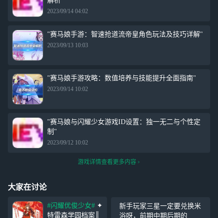
解析"
2023/09/14 04:02
"赛马娘手游：智速抢道流帝皇角色玩法及技巧详解"
2023/09/13 10:03
"赛马娘手游攻略：数值培养与技能提升全面指南"
2023/09/14 10:02
"赛马娘与闪耀少女游戏ID设置：独一无二与个性定
制"
2023/09/12 10:02
游戏详情查看更多内容
大家在讨论
#闪耀优俊少女#
✦
新手玩家三星一定要兑换米
特雷森学园档案║
浴呀，前期中期后期的