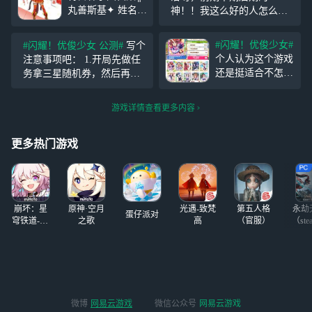
丸善斯基✦ 姓名--
神！！我这么好的人怎么会
丸善斯基（CV：
坑你们这些萌新对吧。应该
Lynn） 年级--高中
不会有人反驳吧(dog)(dog)
#闪耀！优俊少女#
#闪耀！优俊少女 公测#
写个
部 生日--5月19日
个人认为这个游戏
注意事项吧： 1.开局先做任
身高--164厘米 体
还是挺适合不怎么
务拿三星随机券，然后再换
重--理想状态 个性
肝和喜欢美少女的
三星自选券，避免三星马娘
直爽，但遣词用字
人玩，在玩的代入
重复 2.主线里的耐麦昆还可
有些老气的大姐
游戏详情查看更多内容
感很强，让我觉得
以，后续可以换到三破初期
我如同真的到了特
用 3.三星随机券任务夹5个娃
雷森学院。在这里
更多热门游戏
娃，这个可
和见证着少女们的
成长真的让人觉得
十分开心，也会和
着他们一起共情，
崩坏：星
原神·空月
光遇-致梵
第五人格
永劫
希望
蛋仔派对
穹铁道-4.4
之歌
高
（官服）
（ste
版本
微博
网易云游戏
微信公众号
网易云游戏