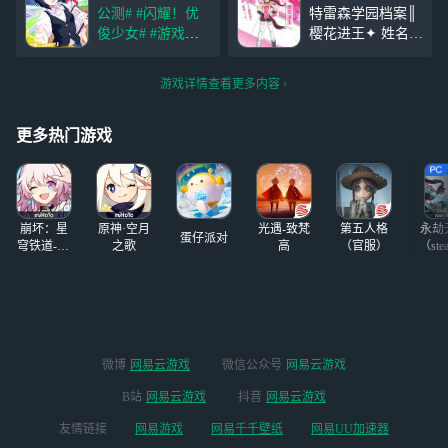
通过养成优俊少女
公测#
#闪耀！优
特雷森学园档案║
来编成自己的队伍
俊少女#
#游戏测
樱花进王✦ 姓名--
来让自己的队伍实
评#
养成马娘是这
樱花进王（CV：
力壮大。不过作为
款手游的核心玩
三泽纱千香） 年
游戏的核心玩法上
游戏详情查看更多内容
法，游戏中通过训
级--高中部 生日--
官方下来不少功
练、各种随机事
4月14日 身高--158
夫。优俊少女在养
件、比赛以及技能
厘米 体重--无增减
更多热门游戏
成时
不断提升马娘们的
勇往直前的班长。
各种属性数值，最
一旦下定决心就会
终获取URA优胜。
立
个
崩坏：星
原神·空月
光遇-致梵
第五人格
永劫
蛋仔派对
穹铁道-4.4
之歌
高
（官服）
（ste
版本
微博
网易云游戏
微信公众号
网易云游戏
B站
网易云游戏
抖音
网易云游戏
友情链接
网易游戏
网易千千壁纸
网易UU加速器