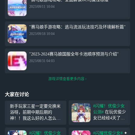
2023/09/11 10:04
"赛马娘手游攻略：逃马流派玩法技巧及环境解析篇"
2023/09/18 10:04
"2023-2024赛马娘国服全年卡池顺序预测与介绍"
2023/08/31 04:03
游戏详情查看更多内容
大家在讨论
#闪耀！优俊少女
新手玩家三星一定要兑换米
公测#
在玩优俊少
浴呀，前期中期后期的
女已经经4天了，
神！！我这么好的人怎么会
谈谈我的看法。
坑你们这些萌新对吧。应该
在游戏中玩家可以
不会有人反驳吧(dog)(dog)
#闪耀！优俊少女
#闪耀优俊少女#
✦