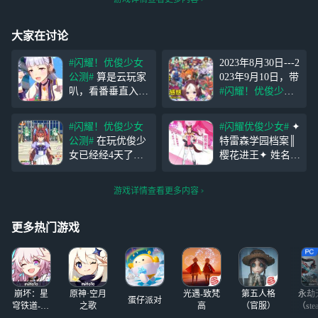
大家在讨论
#闪耀！优俊少女
2023年8月30日---2
公测#
算是云玩家
023年9月10日，带
叭，看番垂直入
#闪耀！优俊少女#
坑，是个黄金船
话题发布游玩感
厨，等了这么久终
想，有机会获得丰
#闪耀！优俊少女
#闪耀优俊少女#
✦
于开国服了。还在
厚奖励哦~ 参与方
公测#
在玩优俊少
特雷森学园档案║
像萌新一样慢慢探
式：带
#闪耀！优
女已经经4天了，
樱花进王✦ 姓名--
索 最后，宝宝你
俊少女 公测#
话
谈谈我的看法。
樱花进王（CV：
是个傻子！！！
题，发布游戏测评
在游戏中玩家可以
三泽纱千香） 年
广播即可参与活动
游戏详情查看更多内容
通过养成优俊少女
级--高中部 生日--
【活动奖励】
来编成自己的队伍
4月14日 身高--158
来让自己的队伍实
厘米 体重--无增减
更多热门游戏
力壮大。不过作为
勇往直前的班长。
游戏的核心玩法上
一旦下定决心就会
官方下来不少功
立
夫。优俊少女在养
崩坏：星
原神·空月
光遇-致梵
第五人格
永劫
成时
蛋仔派对
穹铁道-4.4
之歌
高
（官服）
（ste