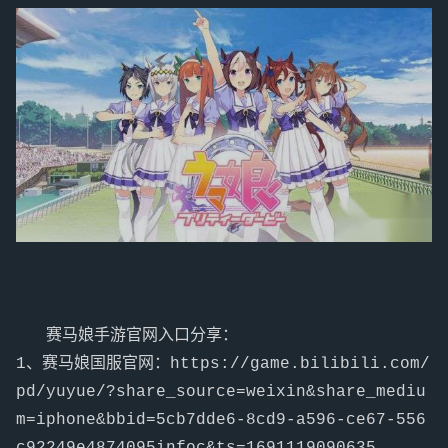
   赛马娘手游官网入口分享：

1、赛马娘国服官网：https://game.bilibili.com/
pd/yuyue/?share_source=weixin&share_mediu
m=iphone&bbid=5cb7dde6-8cd9-a596-ce67-556
c92249e4874095infoc&ts=1691119090635
