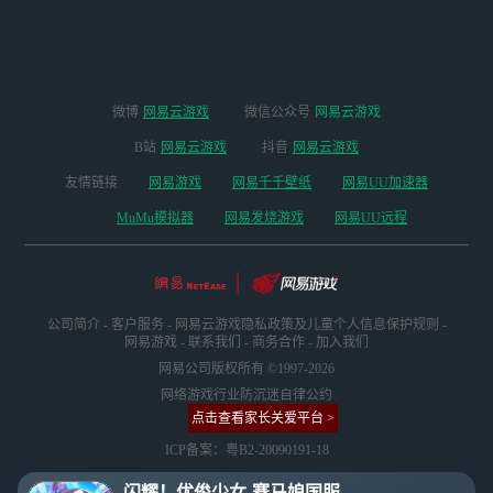
版本
微博
网易云游戏
微信公众号
网易云游戏
B站
网易云游戏
抖音
网易云游戏
友情链接
网易游戏
网易千千壁纸
网易UU加速器
MuMu模拟器
网易发烧游戏
网易UU远程
公司简介
-
客户服务
-
网易云游戏隐私政策及儿童个人信息保护规则
-
网易游戏
-
联系我们
-
商务合作
-
加入我们
网易公司版权所有 ©1997-2026
网络游戏行业防沉迷自律公约
点击查看家长关爱平台 >
ICP备案：粤B2-20090191-18
闪耀！优俊少女-赛马娘国服