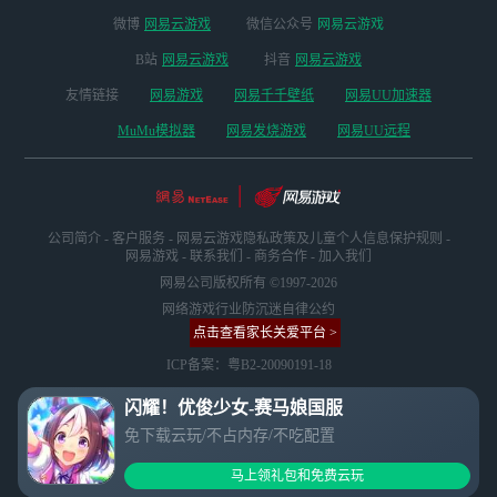
微博
网易云游戏
微信公众号
网易云游戏
B站
网易云游戏
抖音
网易云游戏
友情链接
网易游戏
网易千千壁纸
网易UU加速器
MuMu模拟器
网易发烧游戏
网易UU远程
公司简介
-
客户服务
-
网易云游戏隐私政策及儿童个人信息保护规则
-
网易游戏
-
联系我们
-
商务合作
-
加入我们
网易公司版权所有 ©1997-2026
网络游戏行业防沉迷自律公约
点击查看家长关爱平台 >
ICP备案：粤B2-20090191-18
闪耀！优俊少女-赛马娘国服
免下载云玩/不占内存/不吃配置
马上领礼包和免费云玩