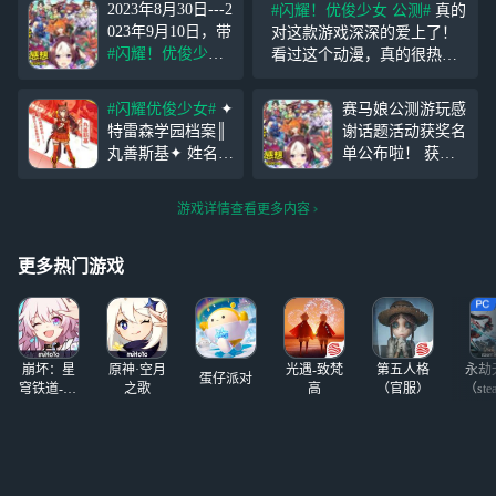
2023年8月30日---2
#闪耀！优俊少女 公测#
真的
023年9月10日，带
对这款游戏深深的爱上了！
#闪耀！优俊少女#
看过这个动漫，真的很热血
话题发布游玩感
沸腾！特别好看啊！没想到
想，有机会获得丰
居然出了游戏啊！主要是建
#闪耀优俊少女#
✦
赛马娘公测游玩感
厚奖励哦~ 参与方
模真的爱了，和动漫很真
特雷森学园档案║
谢话题活动获奖名
式：带
#闪耀！优
实！简直没得说，剧情也是O
丸善斯基✦ 姓名--
单公布啦！ 获奖I
俊少女 公测#
话
K！
丸善斯基（CV：
D ↓↓↓ ZY5666 Ren
题，发布游戏测评
Lynn） 年级--高中
zotto 亲亲秦央 Eo
广播即可参与活动
游戏详情查看更多内容
部 生日--5月19日
nwk 靓文
【活动奖励】
身高--164厘米 体
重--理想状态 个性
更多热门游戏
直爽，但遣词用字
有些老气的大姐
崩坏：星
原神·空月
光遇-致梵
第五人格
永劫
蛋仔派对
穹铁道-4.4
之歌
高
（官服）
（ste
版本