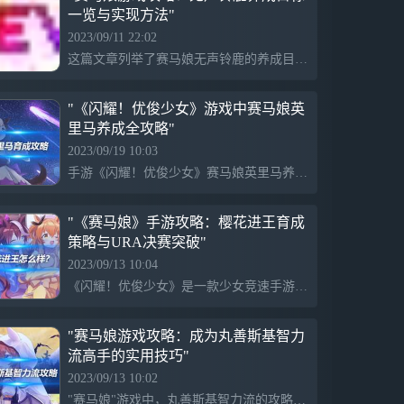
一览与实现方法"
2023/09/11 22:02
这篇文章列举了赛马娘无声铃鹿的养成目标。包括参赛新手级闪耀出道战,累积5000名粉丝,于神户新闻杯跑入前3名，于金鯱赏获得第1名，于每日王冠获得第1名，于宝冢纪念跑入前3名，等具体目标，同时还详细给出了完成这些目标需要的时间,粉丝数和比赛描述等条件。
"《闪耀！优俊少女》游戏中赛马娘英
里马养成全攻略"
2023/09/19 10:03
手游《闪耀！优俊少女》赛马娘英里马养成攻略主要介绍了培养英里马的重点和技巧，包括特化速度培养，适当调整其他属性，推荐新手优先锻炼速度能力，优先进行由速度触发的友情锻炼，适时提升体能以应对短距离和长距离的比赛，并在比赛过程中重点增加直线速度的技能。这篇攻略适合新手及有经验的玩家参考，以提高在游戏中培育优秀英里马的能力。
"《赛马娘》手游攻略：樱花进王育成
策略与URA决赛突破"
2023/09/13 10:04
《闪耀！优俊少女》是一款少女竞速手游，玩家需要以赛马娘的身份进行比赛。文章详述了如何根据每个马娘的特点进行策略选择，用以获得比赛优势。前期推荐培养短距离马，注重提升其速度属性，且把控马娘的心情以保持最佳状态。而樱花进王是一匹一星级战马，她在短跑方面的优势明显，应用适合的策略和技能，能帮助玩家首次挑战ura赛事取得胜利。但游戏中同样要关注中长距离马的训练，为后期多元化的比赛做好准备。
"赛马娘游戏攻略：成为丸善斯基智力
流高手的实用技巧"
2023/09/13 10:02
"赛马娘"游戏中，丸善斯基智力流的攻略包括基本概念、训练技巧和应用场景，适应新手和老玩家。策略涉及选马、技能选择、回复技能的获取、卡牌的选择和配合，以及比赛过程中的实施，最终目标是提高游戏胜率并优化游戏体验。案例中的马匹在决赛中位列第二，证明该策略的有效性。