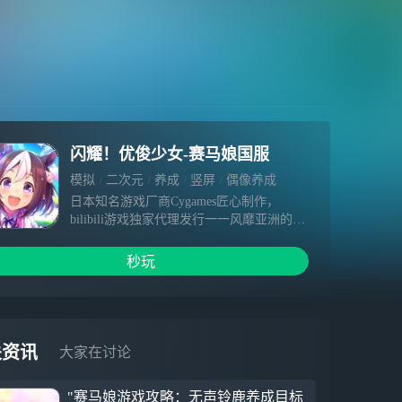
闪耀！优俊少女-赛马娘国服
模拟
二次元
养成
竖屏
偶像养成
日本知名游戏厂商Cygames匠心制作，
bilibili游戏独家代理发行一一风靡亚洲的超
人气大作《闪耀!优俊少女》8月30日公测！
秒玩
关资讯
大家在讨论
"赛马娘游戏攻略：无声铃鹿养成目标