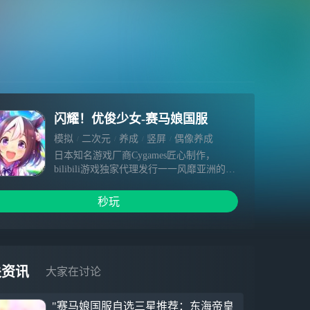
闪耀！优俊少女-赛马娘国服
模拟
二次元
养成
竖屏
偶像养成
日本知名游戏厂商Cygames匠心制作，
bilibili游戏独家代理发行一一风靡亚洲的超
人气大作《闪耀!优俊少女》8月30日公测！
秒玩
关资讯
大家在讨论
"赛马娘国服自选三星推荐：东海帝皇