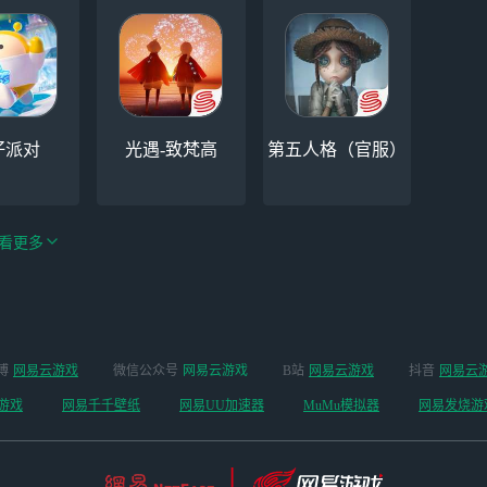
仔派对
光遇-致梵高
第五人格（官服）
看更多
手游（全新
博
网易云游戏
微信公众号
网易云游戏
B站
网易云游戏
抖音
网易云
云手机
阴阳师
开启 ）
游戏
网易千千壁纸
网易UU加速器
MuMu模拟器
网易发烧游