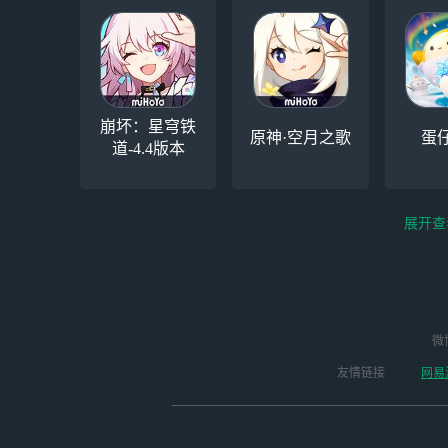
崩坏：星穹铁
原神·空月之歌
蛋
道-4.4版本
展开查
云电脑-Steam夏促
逆水寒
微
永劫无间（steam）
启动
版本
友情链接
网易