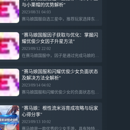
与小栗帽的优势解析"
2023/08/31 04:03
赛马娘国服自选三星中，推荐玩家选择东海帝皇、小栗帽、无声铃鹿和大树快车。东海帝皇是一匹速度最快的战马，小栗帽前期表现优秀，擅长转弯加速。无声铃鹿适合正面冲锋，需要高技能来发挥威力，保持比赛最前列。大树快车在最后一个弯道上对抗强手时速度会更快，他们四者都是很好的选择。
"赛马娘国服因子获取与优化：掌握闪
耀优俊少女因子升星方法"
2023/09/12 22:02
在赛马娘国服中，因子是通过完成马娘的培养任务随机获取的。每一个培养出的马娘都拥有自己的特殊因子和种马（父/母）的因子。因子分成蓝、红、绿、白四个类型，其中蓝因子与属性相关，红因子对场地、距离、跑法的适应性有影响，绿因子能让马娘学习种马的专属技能，白因子涉及技能和比赛方面。因子的星级越高，带来的属性加成越大。三星因子的获取需对种马娘的要求较高。
"赛马娘国服和闪耀优俊少女负面状态
及解决方法全解析"
2023/09/14 04:02
赛马娘国服和闪耀优俊少女的负面状态包括寝不足、偏头痛、肥胖和偷懒。寝不足和偏头痛通常由于训练强度过大或休息时间不足引起，解决办法是让马娘得到充分的休息或适当减小训练强度，严重情况下需看医生。肥胖是由于摄入过多食物导致，可能会影响比赛速度，而偷懒则是训练比赛过多的结果，需要减少训练次数。所有这些负面状态都可以通过在商店购买什么都可以治好牌的饮料解决。
"赛马娘：根性流米浴育成攻略与玩家
心得分享"
2023/09/13 10:02
赛马娘是一款优秀的少女手游，具有独特的米浴育成玩法，玩家需要养育自己的战队并与其他玩家竞争。游戏设计了多属性加成和多任务任务，根据玩家的策略和技巧，需要合理的培养和管理马匹，如体力、速度和智力等，并通过一系列比赛，如心情拉取、出道战斗等，提高马匹的亲密度和能力。米浴的设计理念是为了还原历史，因此，体现了多病易睡、人际互动和自我管理等琐碎而真实的一面。对于驯马师来说，没有不好的马，只有不会养马的驯马师。