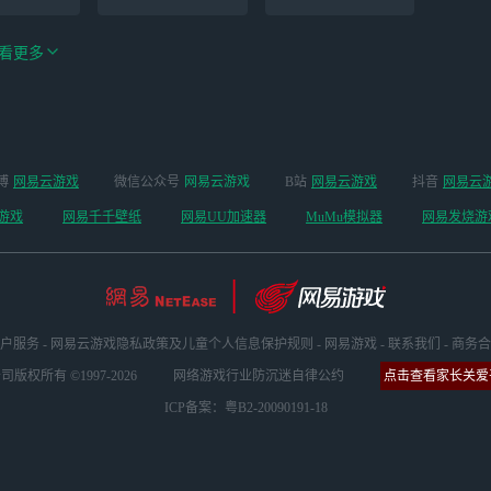
看更多
手游（全新
博
网易云游戏
微信公众号
网易云游戏
B站
网易云游戏
抖音
网易云
云手机
阴阳师
开启 ）
游戏
网易千千壁纸
网易UU加速器
MuMu模拟器
网易发烧游
户服务
-
网易云游戏隐私政策及儿童个人信息保护规则
-
网易游戏
-
联系我们
-
商务合
版权所有 ©1997-2026
网络游戏行业防沉迷自律公约
点击查看家长关爱平
ICP备案：粤B2-20090191-18
坏3
明日方舟
超凡先锋