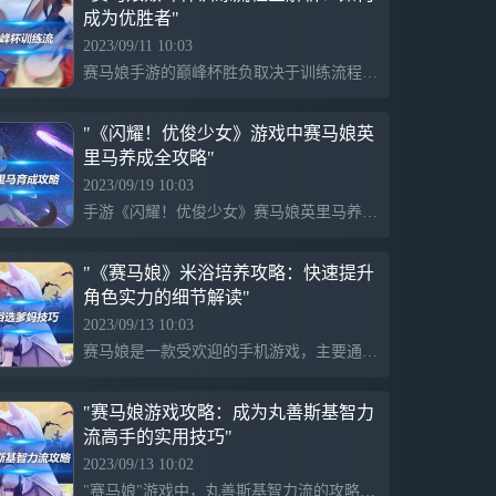
成为优胜者"
2023/09/11 10:03
赛马娘手游的巅峰杯胜负取决于训练流程。选马时应注意马的属性训练加成和能跑的距离。根据马的跑步距离来选择相应的耐力和力量训练方式，以提升长时间高速运动和疲劳度的能力，并注意ura因子和马在跑场地上的红因子。根据卡牌库选择配卡，优先满速，sr卡牌满破时优先选择，中距离赛事加上蓝因子以提升耐力。育成流程中，第一年先点羁绊，第二年重提智速，提升训练等级，并平衡已有的羁绊。第三年开始利用店铺的道具以提升角色的速度属性。同时在游戏前期购买2-3个喇叭等道具，平常多购买耐力书籍提高耐力水平，注意不在非g1比赛上浪费太多的闹钟。
"《闪耀！优俊少女》游戏中赛马娘英
里马养成全攻略"
2023/09/19 10:03
手游《闪耀！优俊少女》赛马娘英里马养成攻略主要介绍了培养英里马的重点和技巧，包括特化速度培养，适当调整其他属性，推荐新手优先锻炼速度能力，优先进行由速度触发的友情锻炼，适时提升体能以应对短距离和长距离的比赛，并在比赛过程中重点增加直线速度的技能。这篇攻略适合新手及有经验的玩家参考，以提高在游戏中培育优秀英里马的能力。
"《赛马娘》米浴培养攻略：快速提升
角色实力的细节解读"
2023/09/13 10:03
赛马娘是一款受欢迎的手机游戏，主要通过各种方式培养米浴角色以提升游戏体验。米浴培养攻略包括选择父母，选择ura冠军逃马和王者级别樱花，进入ura决赛。关键通过选择与米浴特性相符的技能、使用心情稳定卡和选用3个速度卡牌、1个耐力卡牌和1个力量卡牌的组合等方式，来提高通关概率和应对天皇赏春。还要善于使用智力训练中的叹号，优先提升耐力卡的好感度和剧情进展，为玩家提供有效的游戏战略。
"赛马娘游戏攻略：成为丸善斯基智力
流高手的实用技巧"
2023/09/13 10:02
"赛马娘"游戏中，丸善斯基智力流的攻略包括基本概念、训练技巧和应用场景，适应新手和老玩家。策略涉及选马、技能选择、回复技能的获取、卡牌的选择和配合，以及比赛过程中的实施，最终目标是提高游戏胜率并优化游戏体验。案例中的马匹在决赛中位列第二，证明该策略的有效性。