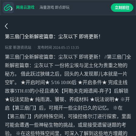
网易云游戏
海量游戏 即点即玩
立刻前往
第三扇门全新解密篇章：尘灰以下 即将更新！
玩家 新游资讯站
发布时间
2024-05-15 13:35
第三扇门全新解密篇章：尘灰以下 即将更新！ //第三扇门全
新解密篇章：尘灰以下 一份将尘埃与泥土化为贵重之物的
秘方。 借此跃过狭缝之后，回头的人发现那儿本就是一片
空旷。 ★开启时间★ 5/16 10:00后 ★开启条件★ 完成主线
故事5TH.03的小径且通关【阿勒夫克姆遗闻-弃子】后解锁
★玩法奖励★ 纯雨滴、饕餮、养成材料 ★玩法说明★ ※开
启【第三扇门】后，可揭开一些尘封已久的记忆。 ※在
【第三扇门】内的特殊空间，可操控维尔汀进行探索，里面
可能会遭遇一些神秘生物的挑战，或是接受遗留谜题的考
验。 ※在这些特殊空间里，可深入了解到这些地方埋藏的