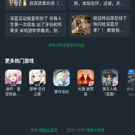
自选选谁合适（有
剪，库珀花环，远旅，天使
塑造的都露出来
娜娜，纸信圈儿，小鹿，拉
了） 以及顺便再
莫纳，兔毛手袋，温妮弗雷
就这样出现在线下
深蓝互动我爱死你了 非酋人
问问我这个芭卡洛
德 目前攒了60抽左右，在等
快闪给深蓝尽
生第一次双金 出了牙仙和阿
儿远旅阿莱夫＋小
周年庆抽诺谛卡（因为本人
孝？！ 都是我的
莱夫 米哈游你学着点，别又
叶（花环没抽到）
喜欢野树莓，后续打算玩薪
心肝们好吗 遗憾
给我吃满大保底了… 永远拥
的启示队远旅带什
血
没换到小马手表
护深蓝
么心相合适
游戏详情查看更多内容
而且1987宇宙组曲
的明信片怎么卖完
了？！
更多热门游戏
崩坏：星
原神·空月
光遇-致梵
第五人格
永劫
蛋仔派对
穹铁道-4.4
之歌
高
（官服）
（ste
版本
微博
网易云游戏
微信公众号
网易云游戏