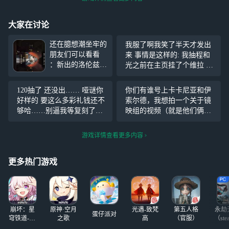
大家在讨论
还在臆想潮坐牢的
我服了啊我笑了半天才发出
朋友们可以看看
来 事情是这样的: 我抽程和
：新出的洛伦兹蝴
光之前在主页挂了个维拉 然
蝶在臆想潮简直不
后把借用角色那一栏也挂了
要太强！蝶子打印
个维拉 签名改成了小程快来
120抽了 还没出…… 哑谜你
你们有谁号上卡卡尼亚和伊
艾吉奥三阶吟诵卡
这里有你喜欢的大鲈(?)鱼，
好样的 要这么多彩礼钱还不
索尔德，我想拍一个关于镜
后根本不用管续吟
结果十连出了。 关键是我只
够哈……别逼我等复刻了再
映组的视频（就是他们俩在
诵的问题，不仅大
垫了二十 程和光
抽你 难以想象我还要攒灰调
一个队伍的高燃剪辑，伤害
幅度增加了你的容
蓝…… 难以想象我的天使娜
过低也没关系是在黄昏音序
游戏详情查看更多内容
错率，还节约了牌
娜还完全没开始练…… 深蓝
打）拍完之后我可以帮忙打
权，甚至之后还能
你好样的
迷思海或者免费代肝。
打印普攻卡叠刺客
更多热门游戏
印记主动
崩坏：星
原神·空月
光遇-致梵
第五人格
永劫
蛋仔派对
穹铁道-4.4
之歌
高
（官服）
（ste
版本