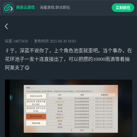
网易云游戏
海量游戏 即点即玩
立刻前往
玩家 14875418
发布时间
2025-09-30 18:03
彳亍，深蓝不说你了，上个角色池歪就歪吧。当个事办，在
花环池子一发十连直接出了，可以把攒的10000雨滴等着抽
阿莱夫了😋