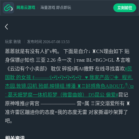
网易云游戏
海量游戏 即点即玩
立刻前往
玩家 敦镜
发布时间
2026-07-08 13:53
蒽蒽就是有没有人扩v鸭。 下面是自介↓ ♜CN理由如下 贴
身保镖@知也 三亚 2.26 ☃︎一次 | ᴛɪᴍᴇ BL=BG＞GL 🔝言唯
《云边有个小卖部》 耽仅 碎投‖两A‖撒野 在线寻找喜欢
#民
国耽 的女孩 ℓ———ʕ•̫͡•ʕ•̫͡•ʔ•̫͡•ʔ•̫͡•ʕ•̫͡•ʔ _♥︎ 我家产品♡✙_ 程光.
杰园.敦镜.囚机 殓邮.映镜组.博潘 ♜♖好感角色ABOUT.𓆦˙ϖ
˙ 葛天嬷梦腐一体机拒梦（微雷曲娘） D5昆公 偏爱#
昆记
原神唯推@宵宫 ——————— 营=属 ♖深交溺爱所有 ♜
准许雷区蹦迪 ​你的态度=我的态度 ​无雷 对家撕逼吵架算了
吧。
相关资讯