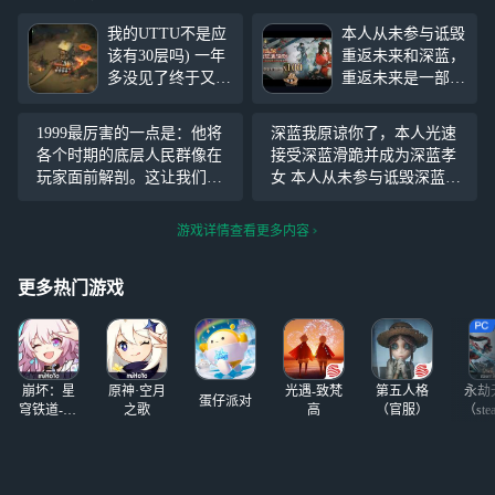
我的UTTU不是应
本人从未参与诋毁
该有30层吗) 一年
重返未来和深蓝，
多没见了终于又能
重返未来是一部完
爬塔了但是为什么
美的游戏作品，玩
少了我10层(?)好了
法独特剧情细腻，
1999最厉害的一点是：他将
深蓝我原谅你了，本人光速
我该去隔壁界园了
角色塑造优秀，老
各个时期的底层人民群像在
接受深蓝滑跪并成为深蓝孝
少皆宜，是一款非
玩家面前解剖。这让我们能
女 本人从未参与诋毁深蓝互
常值得推荐给所有
用最冷静的思维去思考当时
动（） 小树莓踏影歌真的好
人的游戏，整个世
最惨酷却又最具“美感”的黑
萌 周年庆卡池战绩很耐看：
游戏详情查看更多内容
界是一个巨大的重
暗社会。
0塑小瑞安侬，1塑诺谛卡，2
返未来，重返未来
宿野树莓，0塑图图石子，0
的制作组深懂玩家
更多热门游戏
塑塞梅 百夫长，J是
的内心，
崩坏：星
原神·空月
光遇-致梵
第五人格
永劫
蛋仔派对
穹铁道-4.4
之歌
高
（官服）
（ste
版本