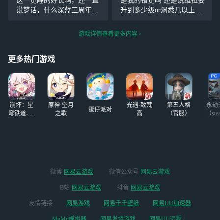
这一觉睡的好长啊，还一直
是我的错觉吗 还是说维拉要
999第一次歪！随
说梦话，什么深蓝三周年卖
升到多少级or洞悉几以上才
便送的十连又出了
肉啊跑路啊圈钱啊，什么3.7
好用？ 害反正用谁都卡关了
露西 7抽出了一个
版本不狂想37的，狂想是什
哈哈
游戏详情查看更多内容
水星。。。，。为
么呀，37可是你游最强汤达
啥我想要的抽不出
人呀闺蜜，闺蜜你睡糊涂了
来！！！！！
更多热门游戏
吧，现在是2024年五月
崩坏：星
原神·空月
光遇-致梵
第五人格
永劫
蛋仔派对
穹铁道-4.4
之歌
高
（官服）
（ste
版本
微博
网易云游戏
微信公众号
网易云游戏
B站
网易云游戏
抖音
网易云游戏
友情链接
网易游戏
网易千千壁纸
网易UU加速器
MuMu模拟器
网易发烧游戏
网易UU远程