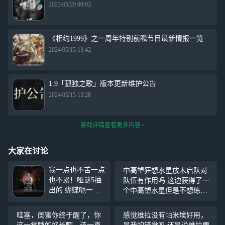
2023/05/29 09:03
《相约1999》之一周年特别前瞻节目最新情报一览
2024/05/15 13:42
1.9「孤独之歌」版本更新维护公告
2024/05/15 13:28
游戏详情查看更多内容
大家在讨论
我一点也不苦一点
中高塑狂想水星放木启队对
也不累！哑谜5抽
队伍有作用吗 这边获得了一
出的 蝴蝶呃一抽
个中高塑水星但是不想练这
出的 90多个兔子
个仪式还是升阶忘了。但不
留给诺谛卡结果歪
想浪费好像说能塞木启来
哇塞，闺蜜你终于醒了，你
感觉维拉没有帕米埃好用，
了个灰调蓝 天！1
着？！