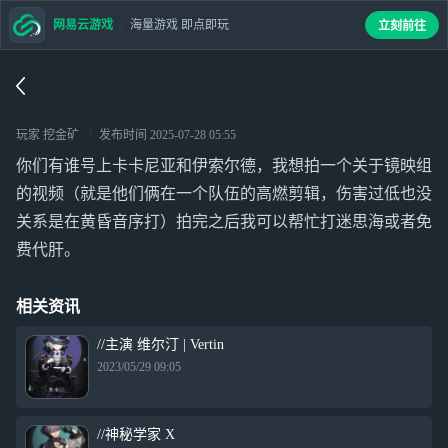
网易云游戏
海量游戏 即点即玩
立刻前往
玩家 挖金矿
发布时间
2025-07-28 05:55
你们有谁号上卡卡尼亚和伊索尔德，我想拍一个关于镜映组
的视频（就是他们俩在一个队伍的高燃剪辑，伤害过低也没
关系是在黄昏音序打）拍完之后我可以帮忙打迷思海或者免
费代肝。
相关资讯
//主演 维尔汀 | Vertin
2023/05/29 09:05
//神秘学家 X