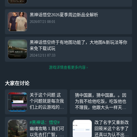
黑神话悟空2026夏季周边新品全解析
2026/07/21 08:01
黑神话悟空终于有地图功能了，大地图&新玩法等你
来免下载试玩
2024/12/11 07:33
游戏详情查看更多内容
大家在讨论
关于这个问题 这
猜中国赢，猜中国赢。。因
个问题就是每次我
为我不给他吃饭，吃饭他也
们上的云游戏的服
不理我，他跟大头一样天天
务器不一样 这个
出去。一个开的过瘾不过
是D加密 每天只能
瘾？太过瘾。你的哥哥真的
#黑神话：悟空#
改了名字又重新改
5台电脑登录 服务
对你好，你的哥哥真的最
幽魂攻略 1.我们可
回筱米这个名字了
器不一样就是电脑
好，是不是和我的哥哥开着
以先去打广智，图
还真以为认不出你