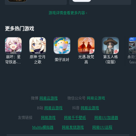
不一样 你网易云
我你猜我你猜我猜不过瘾，
一是路线。广智在
了，真的是笑死了
官方也不搞个自主
开头作业过过
左边，一直走见到
筱米男的22年龄，
选择服务器电脑
游戏详情查看更多内容
一个大门，门后就
把性别改成女的，
还要弄什么黑猴一
是广智，图三所示
笑死你的性别还知
起玩 怎么
2.打完广智我们有
道，改回来改成男
更多热门游戏
一个奇技，相当于
的，那真的是笑死
两条命会简单很
了你还知道你自己
多，变身为广智，
是个男的你改成女
效果如图二 3
的，你是什么意
崩坏：星
原神·空月
光遇-致梵
第五人格
永劫
思？你想
蛋仔派对
穹铁道-4.4
之歌
高
（官服）
（ste
版本
微博
网易云游戏
微信公众号
网易云游戏
B站
网易云游戏
抖音
网易云游戏
友情链接
网易游戏
网易千千壁纸
网易UU加速器
MuMu模拟器
网易发烧游戏
网易UU远程