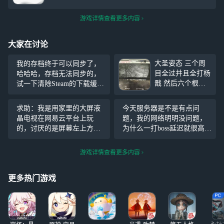
游戏详情查看更多内容
大家在讨论
大圣姿态 三个周
我的存档终于可以同步了，
目全过并且全打杨
哈哈哈，存档无法同步的，
戬 然后六个根器
试一下清除Steam的下载缓
全点满以后 穿戴
存，然后启动游戏，退出游
神珍品的大圣五件
戏，这时提示云存档冲突，
求助：我是用家里的大屏液
今天服务器是不是有点问
套 就会解锁第四
直接选择刚才登陆的本地存
晶电视在网易云平台上玩
题，我的网络明明没问题，
段蓄力 四段蓄力
档，即可覆盖原来的旧云存
的，讨厌的是屏幕左上方始
为什么一打boss延迟就很高，
就上三段以后旁边
档，此时提示已经同步云存
终有个悬浮球，严重影响操
网络延迟正常，但就是不跟
还有横条位置 这
档，
作，怎样去掉？
手
游戏详情查看更多内容
个只能靠吃药或者
打怪累积满 平时
蓄力最多只
更多热门游戏