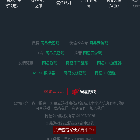
崩坏：星
原神·空月
光遇-致梵
第五人格
永劫
蛋仔派对
穹铁道-4.4
之歌
高
（官服）
（ste
版本
微博
网易云游戏
微信公众号
网易云游戏
B站
网易云游戏
抖音
网易云游戏
友情链接
网易游戏
网易千千壁纸
网易UU加速器
MuMu模拟器
网易发烧游戏
网易UU远程
公司简介
-
客户服务
-
网易云游戏隐私政策及儿童个人信息保护规则
-
网易游戏
-
联系我们
-
商务合作
-
加入我们
网易公司版权所有 ©1997-2026
网络游戏行业防沉迷自律公约
点击查看家长关爱平台 >
ICP备案：粤B2-20090191-18