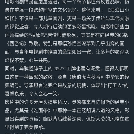
电影的剧情设置层层递进，每一个细节都值得反复品味，仿
佛在重温一段跨越时空的文化记忆。整体来看，《浪浪山小
妖怪》不仅是一部儿童喜剧，更是一场关于传统与现代交融
的视觉盛宴，令人期待后续的更多彩蛋揭晓。电影中那些由
画师描绘的“抽象派”唐僧师徒形象，其实是在向经典的86版
《西游记》致敬。特别是那幅孙悟空潦草到几乎出窍的画
面，与当年电视剧中猴哥的造型如出一辙，让多年的老观众
忍俊不禁，心生共鸣。
同时，乌鸦怪脖子上的“9527”工牌也藏有深意，懂得人都明
白这是一种幽默的致敬，源自《唐伯虎点秋香》中华安的经
典编号。导演坦言这完全是故意的玩梗，体现出“打工人”的
喜怒哀乐，令人会心一笑。
影片中的许多无厘头搞笑桥段，灵感都来自陈佩斯的经典小
品，尤其是《吃面条》中那种一本正经胡说八道的风格，彰
显出喜剧的真谛：幽默背后藏着深意，佩斯大爷的风格在这
里得到了完美传承。