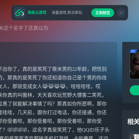
网易云游戏
海量游戏 即点即玩
立刻前往
米这个名字了还真以为
出你了，真的是笑死了筱米男的22年龄，把性别
的，那真的是笑死了你还知道你自己是个男的你改
，那就变成女人😹😹😹😹，哇哇哇哇，哎
来你真的叫傲林，天天喜欢玩荒野大镖客二笑死，
拉黑了就能解决事情了吗？那真如你所愿啊，那你
哇哇哇，几天前，跟你打过电话，你还接通，你还
那你受着呗，那你受着呗，那你受着呗，那你受
相
🤣🤣🤣，这名字真是笑死了，他QQID乐子头
ivo真的是笑死喜欢那破手机打游戏，卡的要死，这边