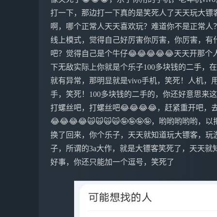
打一下，那边打一下真的是笑死人了天天玩大镖
啊，哪个正常人天天喜欢玩？难道你不是正常人
线上模式，觉得自己好厉害你厉害，你厉害，有
吧？觉得自己是个牛仔😂😂😂😂😂天天开
下无敌实际上你就是个乐子100多块钱的二手，
就有异常，那明显就是vivo手机，笑死！人机，
手，笑死！100多块钱的二手的，你还好意思来
打螺丝吧，打螺丝吧😂😂😂😂，赶紧重开吧
😂😂😂😂🙀🙀🙀🙀🤪🤪🤪🤪，哟哟
换了回来，你个乐子，天天就知道玩大镖客，玩游戏
子，所谓的3a大作，就是大镖客笑死了，天天就知
好事，你还只能加一个逗号，笑死了