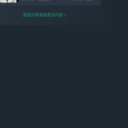
游戏详情查看更多内容