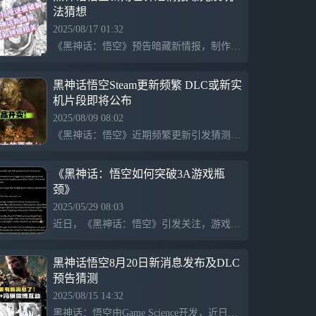
法猜想
2025/08/17 01:32
《黑神话：悟空》预告暗藏新情报，制作人冯骥被破解谜题，可能推出新角色如钟馗，展示创新玩法，预计带来更多惊喜。
黑神话悟空Steam更新频繁 DLC或新实
机片段即将公布
2025/08/09 08:02
《黑神话：悟空》近期频繁更新引发猜测，可能为修复或新内容预热，接近8月20日预示可能推出dlc或新实机片段，官方还推出限量雕像吸引玩家关注，整体展示出游戏在增强用户期待和宣传力度。
《黑神话：悟空如何突破3A游戏瓶
颈》
2025/05/29 08:03
近日，《黑神话：悟空》引发关注，游戏评论员thomas mahler在推特上对当前3A游戏提出了争议性观点。他认为许多现代3A游戏虽然预算高，却像流水线产品，缺乏热情，且大部分内容外包给中国或印度。相反，中国制作的《黑神话：悟空》则具备更高的质量标准，显示出优秀团队的努力与热情。
黑神话悟空8月20日新消息发布及DLC
预告猜测
2025/08/15 14:32
黑神话：悟空由Game Science开发，近日宣布将于8月20日公布新消息，主美术师和制作人分享了神秘的梦境和谜题，引发玩家对游戏未来内容特别是DLC的期待。