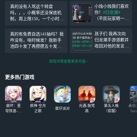
小烛小烛我们喜欢
真的没有人骂这个转盘
你！
#归龙潮#
吗，，，小概率还没保底机
（平民玩家晒一
制，周上限150，一个小时全
下）（因为是XP
肝满了然后长草一周，凛的
所以全都无脑拉满
皮肤直接有生之年系列是吧
孩子们 我再次向
真的有免费自选141抽吗？我
力，但是潮品真的
（大恼）
归龙潮手游道歉并
咋没有，啥时候发？我新手
不出货…尽力了）
收回对他的发言
池四十发了再攒攒五十发终
差个锁和斋西就满
因为刚才限定十连
于能保底一个金了，再攒攒
图鉴了，有点可惜
又出了两个限定角
长命锁限定池还有五十发出
游戏详情查看更多内容
色你们有谁觉得归
龙潮不好玩尽管冲
我 已经四个了
#史
更多热门游戏
#
#龙族#
#归龙潮#
#原神5.7版本#
#原
神5.8版本#
崩坏：星
原神·空月
光遇-致梵
第五人格
永劫
蛋仔派对
穹铁道-4.4
之歌
高
（官服）
（ste
版本