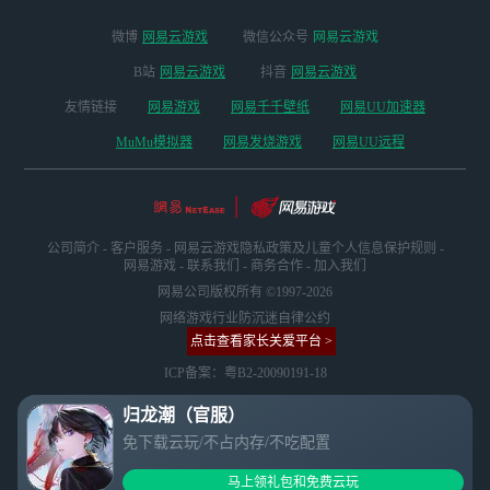
微博
网易云游戏
微信公众号
网易云游戏
B站
网易云游戏
抖音
网易云游戏
友情链接
网易游戏
网易千千壁纸
网易UU加速器
MuMu模拟器
网易发烧游戏
网易UU远程
公司简介
-
客户服务
-
网易云游戏隐私政策及儿童个人信息保护规则
-
网易游戏
-
联系我们
-
商务合作
-
加入我们
网易公司版权所有 ©1997-2026
网络游戏行业防沉迷自律公约
点击查看家长关爱平台 >
ICP备案：粤B2-20090191-18
归龙潮（官服）
免下载云玩/不占内存/不吃配置
马上领礼包和免费云玩