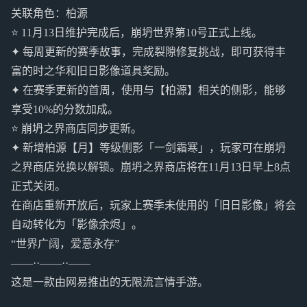
关联角色：柏源
⭐ 11月13日维护完成后，崩坍世界第10号正式上线。
✦ 每周更新的赛季故事，完成裂隙修复挑战，即可获得丰
富的时之华和旧日影像道具奖励。
✦ 在赛季更新的首周，使用与【柏源】相关的侧影，能够
享受10%的分数加成。
⭐ 崩坍之界商店同步更新。
✦ 新增柏源【月】等级侧影「一剑霜寒」，玩家可在崩坍
之界商店兑换以解锁。崩坍之界商店将在11月13日早上8点
正式关闭。
在商店重新开放后，玩家上赛季未使用的「旧日影像」将会
自动转化为「影像余烬」。
“世界广阔，爱意永存”
——··——··——
这是一款由网易推出的无限流言情手游。