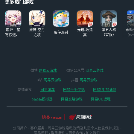
字】的形式分享你
更多热门游戏
对柏源的「生日贺
图」或「生日祝
福」 获奖规则：2
024/4/
崩坏：星
原神·空月
光遇-致梵
第五人格
永劫
蛋仔派对
穹铁道-4.4
之歌
高
（官服）
（ste
版本
微博
网易云游戏
微信公众号
网易云游戏
B站
网易云游戏
抖音
网易云游戏
友情链接
网易游戏
网易千千壁纸
网易UU加速器
MuMu模拟器
网易发烧游戏
网易UU远程
公司简介
-
客户服务
-
网易云游戏隐私政策及儿童个人信息保护规则
-
网易游戏
-
联系我们
-
商务合作
-
加入我们