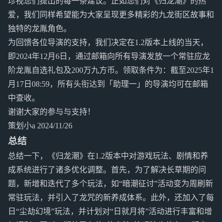
珍视您们提出的每一条建议。正如您们对《归龙潮》的热
爱，我们同样希望能为大家呈现更多精彩的九龙街区故事和
独特的龙胤角色。
为回馈各位导演的支持，我们决定在1.2版本上线的当天，
即2024年12月6日，通过邮箱向所有导演发放一个常驻应龙
阶龙胤自选礼包及200万九方币。领取条件为：截至2025年1
月17日08:59，所有头衔达到「助理一」的导演均可在邮箱
中查收。
谢谢大家的参与与支持！
策划小a 2024/11/26
总结
总结一下，《归龙潮》在1.2版本中对游戏玩法、剧情和养
成系统进行了诸多优化调整。首先，为了解决长草期的问
题，新增和迭代了多个玩法，如“暗潮征讨”活动变为周刷新
常驻玩法，并引入了龙咒的新养成体系。此外，还加入了每
日“尘劫幻境”玩法，并计划对“日就月将”活动进行丰富和增