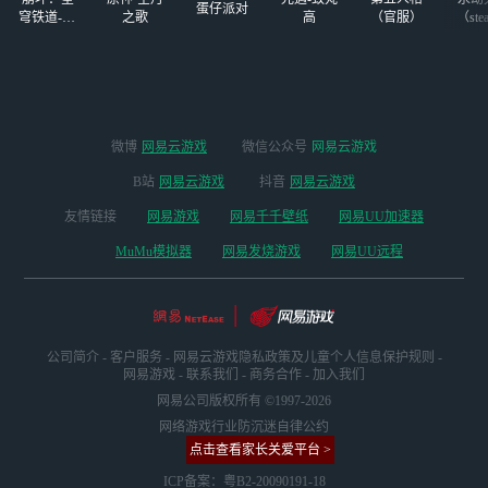
蛋仔派对
穹铁道-4.4
之歌
高
（官服）
（ste
版本
微博
网易云游戏
微信公众号
网易云游戏
B站
网易云游戏
抖音
网易云游戏
友情链接
网易游戏
网易千千壁纸
网易UU加速器
MuMu模拟器
网易发烧游戏
网易UU远程
公司简介
-
客户服务
-
网易云游戏隐私政策及儿童个人信息保护规则
-
网易游戏
-
联系我们
-
商务合作
-
加入我们
网易公司版权所有 ©1997-2026
网络游戏行业防沉迷自律公约
点击查看家长关爱平台 >
ICP备案：粤B2-20090191-18