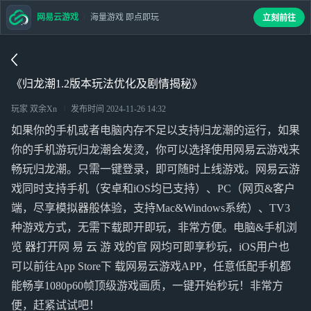
网易云游戏
海量游戏 即点即玩
立刻前往
《归龙潮1.2版本玩法优化及剧情揭秘》
玩家 双余Xn
发布时间
2024-11-26 14:32
如果你的手机或者电脑内存不足以支持归龙潮的运行，如果
你的手机游玩归龙潮会发烫，你可以选择使用网易云游戏来
畅玩归龙潮。只需一键登录，即可随时上线游戏。网易云游
戏同时支持手机（安卓和iOS均已支持）、PC（网页&客户
端，尽享模拟器般体验，支持Mac&Windows系统）、TV3
种游戏方式，无需下载即开即玩，非常方便。电脑&手机浏
览 器打开网 易 云 游 戏的官 网均可即享秒玩，iOS用户也
可以前往App Store下 载网易云游戏APP，任意低配手机都
能畅享1080p60帧顶级游戏画质，一键开始秒玩！非常方
便，赶紧试试吧！