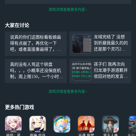
游戏详情查看更多内容
大家在讨论
龙域完结了 没想
说真的你们这图标看板娘画
到折磨我最久的的
得有点崩了，再优化一下
还是那个灵巧2
吧，或者直接重画得了，想
（上次发的） 龙
长久玩下去一个游戏，一个
域四反倒比较轻松
好看的图标是必不可少的
孩子们 我再次向
真的没有人骂这个转盘
以后就养老了 PVP
归龙潮手游道歉并
吗，，，小概率还没保底机
太劝退了
收回对他的发言
制，周上限150，一个小时全
因为刚才限定十连
肝满了然后长草一周，凛的
又出了两个限定角
皮肤直接有生之年系列是吧
游戏详情查看更多内容
色你们有谁觉得归
（大恼）
龙潮不好玩尽管冲
我 已经四个了
#史
更多热门游戏
#
#龙族#
#归龙潮#
#原神5.7版本#
#原
神5.8版本#
崩坏：星
原神·空月
光遇-致梵
第五人格
永劫