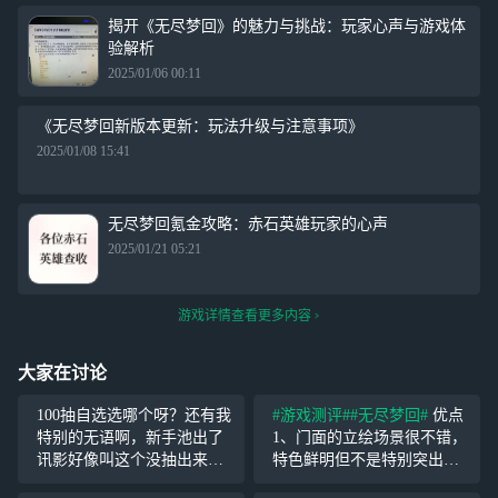
揭开《无尽梦回》的魅力与挑战：玩家心声与游戏体
验解析
2025/01/06 00:11
《无尽梦回新版本更新：玩法升级与注意事项》
2025/01/08 15:41
无尽梦回氪金攻略：赤石英雄玩家的心声
2025/01/21 05:21
游戏详情查看更多内容
大家在讨论
100抽自选选哪个呀？还有我
#游戏测评#
#无尽梦回#
优点
特别的无语啊，新手池出了
1、门面的立绘场景很不错，
讯影好像叫这个没抽出来之
特色鲜明但不是特别突出，
前，我还花6块钱买了
大厅做的不错，可以到处走