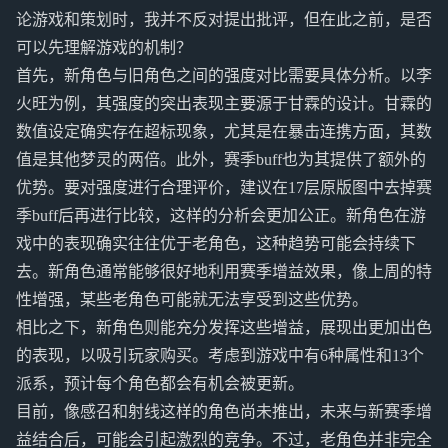
论游戏和策划时，我并不反对提出批评，但在此之前，是否
可以先理解游戏的机制？
首先，新角色与旧角色之间的强度对比需要具体分析。以李
火旺为例，其强度的突出表现主要源于甘霖的设计。甘霖的
数值设定确实存在超标现象，尤其是在暴击连携方面，其数
值是其他梦灵的两倍。此外，赛季buff也为其提供了额外的
优势。要对强度进行合理评价，建议在17层原版图中去掉赛
季buff后再进行比较，这样的分析会更加公正。新角色在游
戏中的表现确实往往优于老角色，这种趋势可能会持续下
去。新角色通常能够很好地利用赛季增益效果，像上周的特
性增强，某些老角色可能就无法享受到这些优势。
相比之下，新角色则能充分发挥这些增益，展现出更加出色
的表现，以吸引玩家购买。考虑到游戏中有6种属性和13个
派系，预计每个角色都会有机会被更新。
目前，像感召和射线这样的角色尚未推出，未来与新赛季增
益结合后，可能会引起激烈的竞争。不过，老角色并非完全