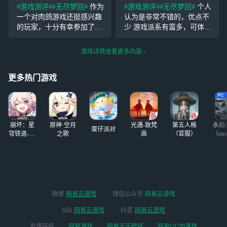
它。。。
动探索收集，游戏中的打击
#游戏测评#
#无尽梦回#
作为
#游戏测评#
#无尽梦回#
个人
感，特效也很好，衔接流程
一个对肉鸽游戏还挺感兴趣
认为是非常不错的，优点不
自然； 2、剧情挺有趣的，
的玩家，十分有幸参加了最
少 游戏派系有蛮多，可体验
目前三章无雷，且有比
近这次测试，感觉还是蛮有
的玩法也有不少 live2d立绘
潜力的，鼓励鼓励，浅浅讨
蛮好看的，(超级喜欢西西弗)
游戏详情查看更多内容
论一下。 总结：这个游戏的
流畅度很不错，我在游玩过
世界观还是很吸引人的，从
程中没有出现任何卡顿 剧情
更多热门游戏
开始知晓这游戏就觉得很梦
崩坏：星
原神·空月
光遇-致梵
第五人格
永劫
蛋仔派对
穹铁道-4.4
之歌
高
（官服）
（ste
版本
微博
网易云游戏
微信公众号
网易云游戏
B站
网易云游戏
抖音
网易云游戏
友情链接
网易游戏
网易千千壁纸
网易UU加速器