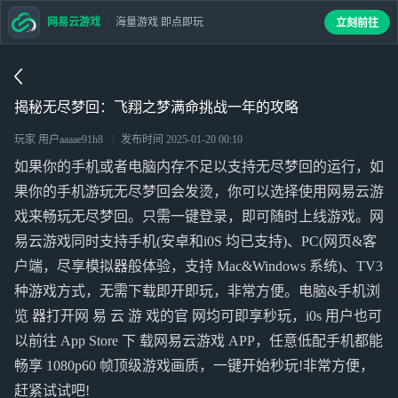
网易云游戏
海量游戏 即点即玩
立刻前往
揭秘无尽梦回：飞翔之梦满命挑战一年的攻略
玩家 用户aaaae91h8
发布时间
2025-01-20 00:10
如果你的手机或者电脑内存不足以支持无尽梦回的运行，如
果你的手机游玩无尽梦回会发烫，你可以选择使用网易云游
戏来畅玩无尽梦回。只需一键登录，即可随时上线游戏。网
易云游戏同时支持手机(安卓和i0S 均已支持)、PC(网页&客
户端，尽享模拟器般体验，支持 Mac&Windows 系统)、TV3
种游戏方式，无需下载即开即玩，非常方便。电脑&手机浏
览 器打开网 易 云 游 戏的官 网均可即享秒玩，i0s 用户也可
以前往 App Store 下 载网易云游戏 APP，任意低配手机都能
畅享 1080p60 帧顶级游戏画质，一键开始秒玩!非常方便，
赶紧试试吧!