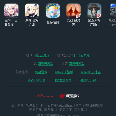
崩坏：星
原神·空月
光遇-致梵
第五人格
永劫
蛋仔派对
穹铁道-4.4
之歌
高
（官服）
（ste
版本
微博
网易云游戏
微信公众号
网易云游戏
B站
网易云游戏
抖音
网易云游戏
友情链接
网易游戏
网易千千壁纸
网易UU加速器
MuMu模拟器
网易发烧游戏
网易UU远程
公司简介
-
客户服务
-
网易云游戏隐私政策及儿童个人信息保护规则
-
网易游戏
-
联系我们
-
商务合作
-
加入我们