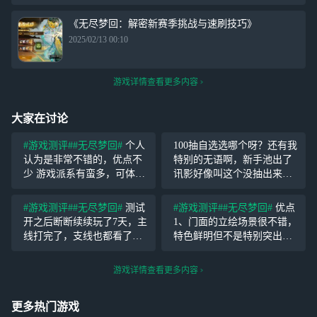
《无尽梦回：解密新赛季挑战与速刷技巧》
2025/02/13 00:10
游戏详情查看更多内容
大家在讨论
#游戏测评#
#无尽梦回#
个人
100抽自选选哪个呀？还有我
认为是非常不错的，优点不
特别的无语啊，新手池出了
少 游戏派系有蛮多，可体验
讯影好像叫这个没抽出来之
的玩法也有不少 live2d立绘
前，我还花6块钱买了
蛮好看的，(超级喜欢西西弗)
它。。。
#游戏测评#
#无尽梦回#
测试
#游戏测评#
#无尽梦回#
优点
流畅度很不错，我在游玩过
开之后断断续续玩了7天，主
1、门面的立绘场景很不错，
程中没有出现任何卡顿 剧情
线打完了，支线也都看了，
特色鲜明但不是特别突出，
不过支线内容比较少，看得
大厅做的不错，可以到处走
没有主线认真。 作为一个玩
动探索收集，游戏中的打击
游戏详情查看更多内容
啥游戏都会了解剧情的玩
感，特效也很好，衔接流程
家，看剧情是必须的。看完
自然； 2、剧情挺有趣的，
更多热门游戏
觉得还不错吧，一些玩梗的
目前三章无雷，且有比