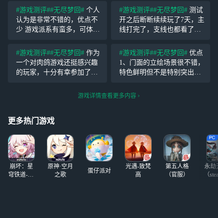
#游戏测评#
#无尽梦回#
个人
#游戏测评#
#无尽梦回#
测试
认为是非常不错的，优点不
开之后断断续续玩了7天，主
少 游戏派系有蛮多，可体验
线打完了，支线也都看了，
的玩法也有不少 live2d立绘
不过支线内容比较少，看得
蛮好看的，(超级喜欢西西弗)
没有主线认真。 作为一个玩
#游戏测评#
#无尽梦回#
作为
#游戏测评#
#无尽梦回#
优点
流畅度很不错，我在游玩过
啥游戏都会了解剧情的玩
一个对肉鸽游戏还挺感兴趣
1、门面的立绘场景很不错，
程中没有出现任何卡顿 剧情
家，看剧情是必须的。看完
的玩家，十分有幸参加了最
特色鲜明但不是特别突出，
觉得还不错吧，一些玩梗的
近这次测试，感觉还是蛮有
大厅做的不错，可以到处走
潜力的，鼓励鼓励，浅浅讨
动探索收集，游戏中的打击
游戏详情查看更多内容
论一下。 总结：这个游戏的
感，特效也很好，衔接流程
世界观还是很吸引人的，从
自然； 2、剧情挺有趣的，
更多热门游戏
开始知晓这游戏就觉得很梦
目前三章无雷，且有比
崩坏：星
原神·空月
光遇-致梵
第五人格
永劫
蛋仔派对
穹铁道-4.4
之歌
高
（官服）
（ste
版本