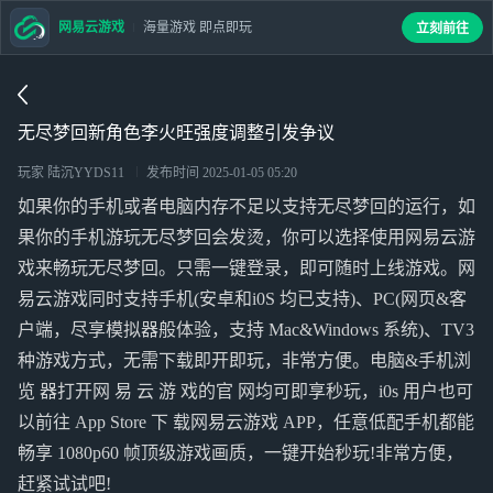
网易云游戏
海量游戏 即点即玩
立刻前往
无尽梦回新角色李火旺强度调整引发争议
玩家 陆沉YYDS11
发布时间
2025-01-05 05:20
如果你的手机或者电脑内存不足以支持无尽梦回的运行，如
果你的手机游玩无尽梦回会发烫，你可以选择使用网易云游
戏来畅玩无尽梦回。只需一键登录，即可随时上线游戏。网
易云游戏同时支持手机(安卓和i0S 均已支持)、PC(网页&客
户端，尽享模拟器般体验，支持 Mac&Windows 系统)、TV3
种游戏方式，无需下载即开即玩，非常方便。电脑&手机浏
览 器打开网 易 云 游 戏的官 网均可即享秒玩，i0s 用户也可
以前往 App Store 下 载网易云游戏 APP，任意低配手机都能
畅享 1080p60 帧顶级游戏画质，一键开始秒玩!非常方便，
赶紧试试吧!