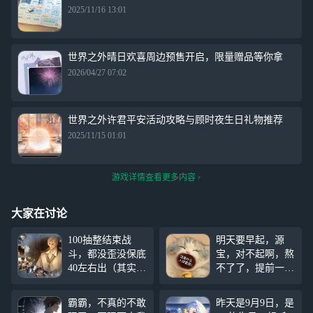
2025/11/16 13:01
世界之外晴日欢喜周边预售开启，限量赠品等你拿
2026/04/27 07:02
世界之外许君平安活动攻略与顾时夜生日礼物推荐
2025/11/15 01:01
游戏详情查看更多内容
大家在讨论
100抽整结束战
明天要早起，源
斗，都没歪没保底
宝，对不起啊，熬
40左右出（其实抽
不了了，提前一会
了40抽就出自推了
儿 祝你生日快
但是手痒还是氪满
乐，祝你生日快
霸霸，不真的不敢
昨天是9月9日，是
100抽拿随机了 ）
乐，祝你生日快