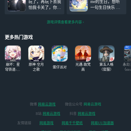
玩了，再玩下去我
me的生日，想听
乐，祝你生日快
怕我卡关了，你的
一句生日快乐 因
乐！~ 年年有今日
体力是真的少，那
为我住宿，今天是
岁岁有今朝 愿我
点东西不够我升卡
回来洗澡洗头的，
们勇敢，愿平安
游戏详情查看更多内容
俩级的，我就氪了
因为调休，大概会
两块钱，玩到48级
在周六晚上回消息
也是实属不易了
的 还有！今天是
更多热门游戏
夫人的生日，选今
天回来也有这个原
因的 夏萧因生日
快乐！
崩坏：星
原神·空月
光遇-致梵
第五人格
永劫
蛋仔派对
穹铁道-4.4
之歌
高
（官服）
（ste
版本
微博
网易云游戏
微信公众号
网易云游戏
B站
网易云游戏
抖音
网易云游戏
友情链接
网易游戏
网易千千壁纸
网易UU加速器