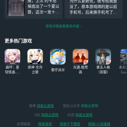
推，上次 的卡池
为什么更新完，账号给我整
保底出了一个夏以
没了，原本游戏绑的是以前
昼，这次一发十连
手机号，后来换手机号了，
出了夏以昼，出的
一直用的密码登录，现在账
的四星的我还已经
号也没了
游戏详情查看更多内容
是有了的，主要是
对夏以昼最无感
（没有说他不好的
更多热门游戏
意思，只是我对兄
妹伪骨没兴趣）
#
恋与深空#
崩坏：星
原神·空月
光遇-致梵
第五人格
永劫
蛋仔派对
穹铁道-4.4
之歌
高
（官服）
（ste
版本
微博
网易云游戏
微信公众号
网易云游戏
B站
网易云游戏
抖音
网易云游戏
友情链接
网易游戏
网易千千壁纸
网易UU加速器