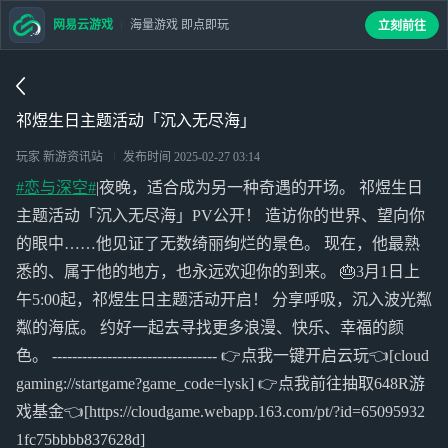
网易云游戏
海量游戏 即点即玩
立刻前往
祁煜生日主题活动「沉入无尽海」
玩家 新游资讯站
发布时间
2025-02-27 03:14
#恋与深空#
|夜晚，适合成为另一种奇遇的开场。 祁煜生日
主题活动「沉入无尽海」PV公开！ 造访你的世界、望向你
的眼中……他见证了无数绮丽绚烂的景色。 现在，他最熟
悉的、属于他的地方，也永远欢迎你的到来。 🎂3月1日上
午5:00起，祁煜生日主题活动开启！ 分享呼吸，沉入波光粼
粼的海底。 约好一起去寻找更多浪漫、快乐、幸福的颜
色。 --------------------------------- 👉点我一键开启云玩👈[cloud
gaming://startgame?game_code=lysk] 👉点我前往抽取648R游
戏基金👈[https://cloudgame.webapp.163.com/pt/?id=65095932
1fc75bbbb837628d]