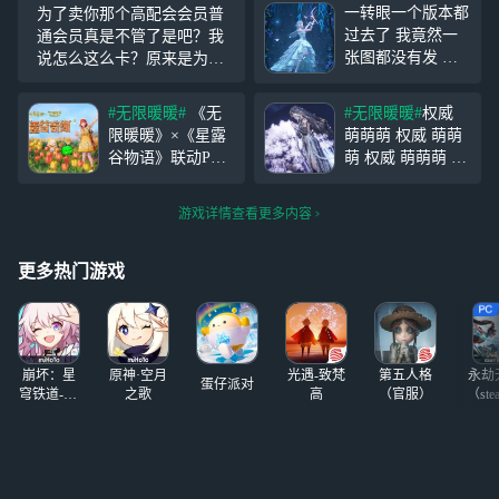
一转眼一个版本都
为了卖你那个高配会会员普
过去了 我竟然一
通会员真是不管了是吧？我
张图都没有发 现
说怎么这么卡？原来是为了
在赶紧发一发我攒
卖高配呀哈哈，普通班卡成p
的库存 本来想是
pt 高配就流畅起来了，怎么
#无限暖暖#
《无
#无限暖暖#
权威
第1张那种感觉 就
滴，普通你闲米少开始搞这
限暖暖》×《星露
萌萌萌 权威 萌萌
是仿卡牌的风格
套让所有人开高配是吗？
谷物语》联动PV
萌 权威 萌萌萌 权
（但是有点失败了
和暖暖、大喵一起
威 萌萌萌 权威 萌
꒦ິ^꒦ິ）
#无限暖暖#
欢迎来自远方的客
萌萌 权威 萌萌萌
游戏详情查看更多内容
人吧 (๑╹ヮ╹๑)ﾉ
权威 萌萌萌 权威
>>参与联动逸事任
萌萌萌 权威 萌萌
务「星星带来新朋
萌 权威 萌萌萌 权
更多热门游戏
友」，搭配师们可
威 萌萌萌 权威 萌
免费获得限定家具
萌萌 权威 萌萌萌
「留声鸡」和3星
联动
崩坏：星
原神·空月
光遇-致梵
第五人格
永劫
蛋仔派对
穹铁道-4.4
之歌
高
（官服）
（ste
版本