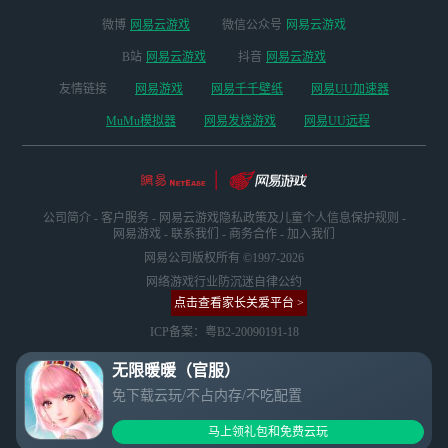
微博
网易云游戏
微信公众号
网易云游戏
B站
网易云游戏
抖音
网易云游戏
友情链接
网易游戏
网易千千壁纸
网易UU加速器
MuMu模拟器
网易发烧游戏
网易UU远程
公司简介
-
客户服务
-
网易云游戏隐私政策及儿童个人信息保护规则
-
网易游戏
-
联系我们
-
商务合作
-
加入我们
网易公司版权所有 ©1997-2026
网络游戏行业防沉迷自律公约
点击查看家长关爱平台 >
ICP备案：粤B2-20090191-18
无限暖暖（官服）
免下载云玩/不占内存/不吃配置
马上领礼包和免费云玩