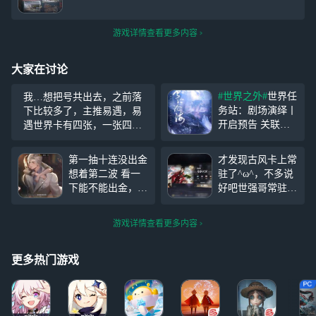
游戏详情查看更多内容
大家在讨论
#世界之外#
世界任
我…想把号共出去，之前落
务站：剧场演绎丨
下比较多了，主推易遇，易
开启预告 关联人
遇世界卡有四张，一张四哥
物：夏萧因 「天
的，一张百元的，大概近期
地无束」副本世界
不会卡关，帮忙做一下任务
第一抽十连没出金
才发现古风卡上常
任务站“剧场演
和活动，快要初三了，家里
想着第二波 看一
驻了^ω^，不多说
绎”，将于4月26日
人不让玩游戏真的不想再错
下能不能出金，然
好吧世强哥常驻不
开启。 “海里，不
过太多了，有人共吗？
后又想起网上说的
保底给我来张萧因
是人类可以久居之
话 别的男主的头
古风卡（求求了Q
所。” 世界等级侧
游戏详情查看更多内容
像什么的可能容易
_Q古风卡池歪一
影「曾经沧海」同
出自家推 所以我
张出一张世强哥你
步上线
自信满满的换上了
能不能再爱我一回
更多热门游戏
消音哥的头像 然
e_e）
后第二抽十连直接
出了消音哥的常驻
卡 啊 ...不是我，