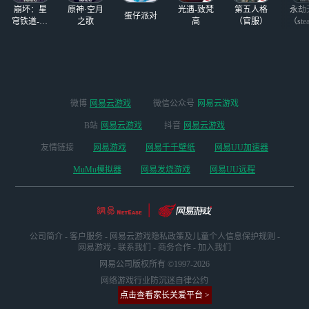
崩坏：星
原神·空月
光遇-致梵
第五人格
永劫
蛋仔派对
穹铁道-4.4
之歌
高
（官服）
（ste
版本
微博
网易云游戏
微信公众号
网易云游戏
B站
网易云游戏
抖音
网易云游戏
友情链接
网易游戏
网易千千壁纸
网易UU加速器
MuMu模拟器
网易发烧游戏
网易UU远程
公司简介
-
客户服务
-
网易云游戏隐私政策及儿童个人信息保护规则
-
网易游戏
-
联系我们
-
商务合作
-
加入我们
网易公司版权所有 ©1997-2026
网络游戏行业防沉迷自律公约
点击查看家长关爱平台 >