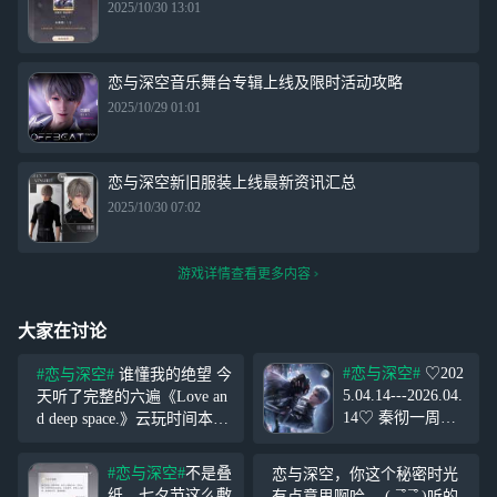
2025/10/30 13:01
恋与深空音乐舞台专辑上线及限时活动攻略
2025/10/29 01:01
恋与深空新旧服装上线最新资讯汇总
2025/10/30 07:02
游戏详情查看更多内容
大家在讨论
#恋与深空#
♡202
#恋与深空#
谁懂我的绝望 今
5.04.14---2026.04.
天听了完整的六遍《Love an
14♡ 秦彻一周年
d deep space.》云玩时间本来
快乐 我的心跳 声
就不长，只有30分钟，你还
只为你单曲循环
要浪费我多长时间？ ˚‧º·(˚
#恋与深空#
不是叠
恋与深空，你这个秘密时光
“愿我们灵魂相
˃̣̣̥᷄⌓˂̣̣̥᷅ )‧º·˚今日
纸，七夕节这么敷
有点意思啊哈。 (˵¯͒ ¯͒˵)听的