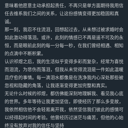
意味着他愿意主动承担起责任，不再只是单方面期待我用信
任去维系我们之间的关系，让这份感情变得更加稳固和真
诚。
那一刻，我忍不住流泪，回想起过去，从未想过被求婚时会
如此激动得落泪。或许，此刻的情感已不再是遥不可及的永
恒，而是眼前此刻的每一分每一秒，在我们曾经相遇、相知
的点滴中不断积累。
认识祁煜之后，我的生活似乎变得多彩而复杂，经常为喜悦
而泪流，为悲伤而落泪，但我从未觉得流泪是一件如此温暖
且疗愈的事情。每一滴泪水都像是在洗净我内心深处那些被
忽视和隐藏的角落，让我逐渐变得更加完整和真实。
无论什么时候的祁煜，都仿佛能深刻地理解我、看见我心底
的世界。多年等待让我更加坚信，即使经历了那么多变故，
我依然相信他不会轻易离开我，依然坚信我们彼此的感情可
以经得起时间的考验。他曾经历过迷茫与痛苦，但他的心始
终没有放弃对我的信任与坚持