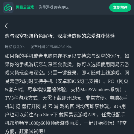
网易云游戏
海量游戏 即点即玩
立刻前往
恋与深空祁煜角色解析：深度治愈你的恋爱游戏体验
玩家 双余Xn
发布时间
2025-06-28 01:04
如果你的手机或者电脑内存不足以支持恋与深空的运行，如
果你的手机游玩恋与深空会发烫，你可以选择使用网易云游
戏来畅玩恋与深空。只需一键登录，即可随时上线游戏。网
易云游戏同时支持手机（安卓和iOS均已支持）、PC（网页
&客户端，尽享模拟器般体验，支持Mac&Windows系统）、
TV3种游戏方式，无需下载即开即玩，非常方便。电脑&手
机浏 览 器打开网 易 云 游 戏的官 网均可即享秒玩，iOS用
户也可以前往App Store下 载网易云游戏APP，任意低配手
机都能畅享1080p60帧顶级游戏画质，一键开始秒玩！非常
方便，赶紧试试吧！