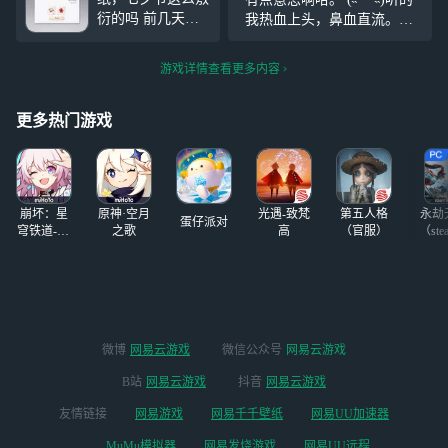
契，永不背叛”˗ˋˏ
衍的吗 前几天好
我热血上头，鼻血直流。我
♡ ˎˊ˗ ＃秦彻梦女
歹还有20抽，今天
不行了，不要太会好吧。
＃
怎么这么敷衍（连
游戏详情查看更多内容
我一个玩了一个多
星期的新人都感觉
敷衍）
更多热门游戏
崩坏：星
原神·空月
光遇-致梵
第五人格
永劫
蛋仔派对
穹铁道-4.4
之歌
高
（官服）
（ste
版本
微博
网易云游戏
微信公众号
网易云游戏
B站
网易云游戏
抖音
网易云游戏
友情链接
网易游戏
网易千千壁纸
网易UU加速器
MuMu模拟器
网易发烧游戏
网易UU远程