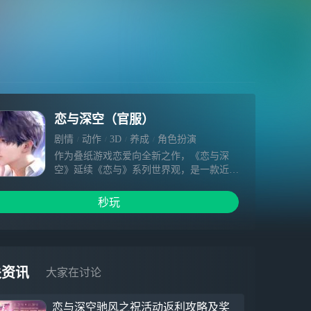
恋与深空（官服）
剧情
动作
3D
养成
角色扮演
作为叠纸游戏恋爱向全新之作，《恋与深
空》延续《恋与》系列世界观，是一款近未
来幻想的高沉浸3D恋爱游戏。通过超沉浸
的第一人称视角演出、丰富恋爱互动、多感
秒玩
官玩法设置提供高拟真恋爱体验， 让爱触
手可及。 【第一视角3D剧情】 3D实时渲染
第一人称视角剧情，心动与冒险逐一在你眼
前生动上演。独特的视角设计令你与他共度
的重要时刻都能身临其境，更近距离感受他
关资讯
大家在讨论
的呼吸与真实，打破现实与虚拟的界限，获
得极致拟真的沉浸式体验。 【3D互动体
恋与深空驰风之祝活动返利攻略及奖
验】 3D实时渲染让你体验独具魅力的真实