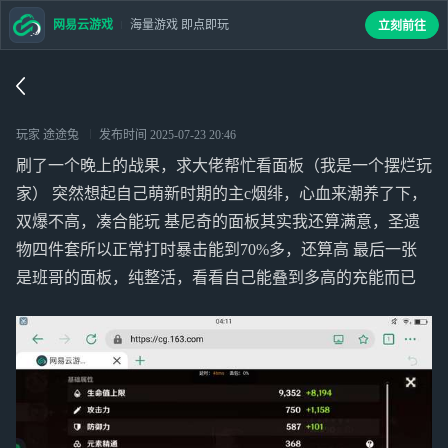
网易云游戏
海量游戏 即点即玩
立刻前往
玩家 途途兔
发布时间
2025-07-23 20:46
刷了一个晚上的战果，求大佬帮忙看面板（我是一个摆烂玩
家） 突然想起自己萌新时期的主c烟绯，心血来潮养了下，
双爆不高，凑合能玩 基尼奇的面板其实我还算满意，圣遗
物四件套所以正常打时暴击能到70%多，还算高 最后一张
是班哥的面板，纯整活，看看自己能叠到多高的充能而已