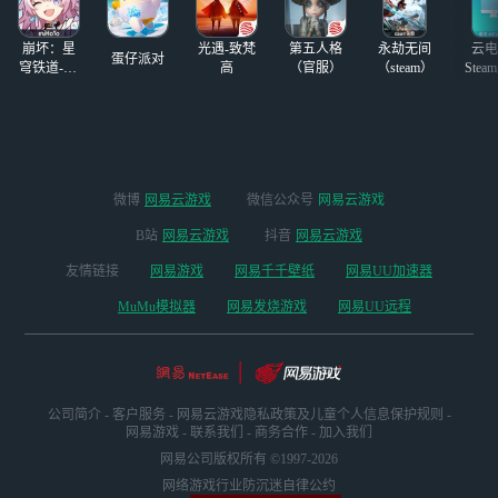
崩坏：星
光遇-致梵
第五人格
永劫无间
云电
蛋仔派对
穹铁道-4.4
高
（官服）
（steam）
Stea
版本
启
微博
网易云游戏
微信公众号
网易云游戏
B站
网易云游戏
抖音
网易云游戏
友情链接
网易游戏
网易千千壁纸
网易UU加速器
MuMu模拟器
网易发烧游戏
网易UU远程
公司简介
-
客户服务
-
网易云游戏隐私政策及儿童个人信息保护规则
-
网易游戏
-
联系我们
-
商务合作
-
加入我们
网易公司版权所有 ©1997-2026
网络游戏行业防沉迷自律公约