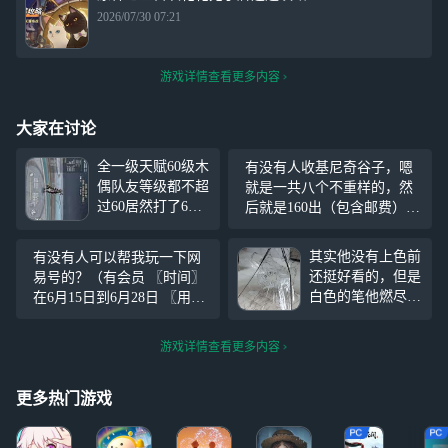
2026/07/30 07:21
游戏详情查看更多内容
大家在讨论
全一级天赋60级木
有没有人收基尼奇谷子，嗯
偶队友等级都不超
就是一共八个不重样的，然
过60居然打了6w
后就是160出（包含邮费），
总伤？！我70级50
会有赠品的，然后就是有想
0精通的迪卢克烈
要的老师直接留一下自己的
其实他没有上色前
有没有人可以帮我玩一下网
绽放总伤都比这少
微信（q我不常用的），我不
还挺好看的，但是
易号的？（有会员 〖时间〗
2w……（39级的
知道为什么就是没办法回复
白色的笔他燃尽
在6月15日到6月28日 〖用户
萌新号）
评论。所以直接留联系方
了，你问我黑色的
要求〗 等级Lv.3以上，用户
式。
笔怎么那么显？因
哥改完名字再来 〖玩号要
游戏详情查看更多内容
为我用的我姐的眼
求〗 1. 每天要打卡，帮我做
线笔
原神和崩铁的每日
更多热门游戏