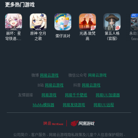
次混池我是第一次
♡ ˎˊ˗ ＃秦彻梦女
更多热门游戏
歪常驻啊
＃
崩坏：星
原神·空月
光遇-致梵
第五人格
永劫
蛋仔派对
穹铁道-4.4
之歌
高
（官服）
（ste
版本
微博
网易云游戏
微信公众号
网易云游戏
B站
网易云游戏
抖音
网易云游戏
友情链接
网易游戏
网易千千壁纸
网易UU加速器
MuMu模拟器
网易发烧游戏
网易UU远程
公司简介
-
客户服务
-
网易云游戏隐私政策及儿童个人信息保护规则
-