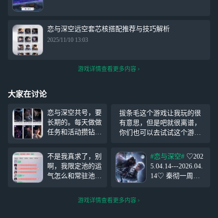
恋与深空远空套芯核搭配推荐与技巧解析
2025/11/10 13:03
游戏详情查看更多内容
大家在讨论
恋与深空共号，要
拔条毛这个游戏让我玩的很
长期的。每天做做
有意思，但是吧就很离谱，
任务和活动攒钻就
你们也可以去试试这个游
行要抽常驻池自己
戏，这个游戏越到后面就越
攒，钻、改名卡、
离谱，你们去试试吧。
不是我真求了，别
#恋与深空#
♡202
月辉和两个四星卡
啊，我限定池的运
5.04.14---2026.04.
的盒子不要动其他
气怎么和常驻池转
14♡ 秦彻一周年
都可以
#恋与深空#
移了 我常驻池不
快乐 我的心跳 声
是从来都是保底的
只为你单曲循环
游戏详情查看更多内容
吗，现在怎么全都
“愿我们灵魂相
提前金加连金，这
契，永不背叛”˗ˋˏ