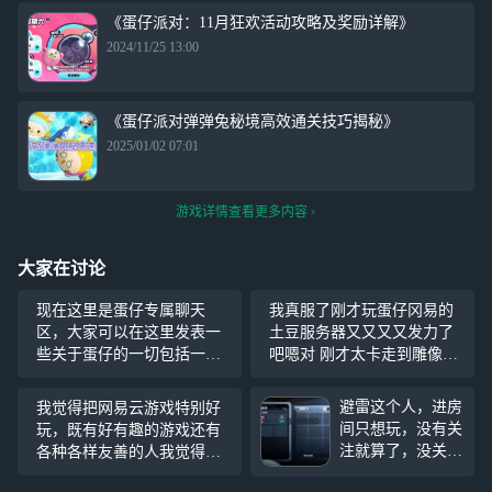
《蛋仔派对：11月狂欢活动攻略及奖励详解》
2024/11/25 13:00
《蛋仔派对弹弹兔秘境高效通关技巧揭秘》
2025/01/02 07:01
游戏详情查看更多内容
大家在讨论
现在这里是蛋仔专属聊天
我真服了刚才玩蛋仔冈易的
区，大家可以在这里发表一
土豆服务器又又又又发力了
些关于蛋仔的一切包括一些
吧嗯对 刚才太卡走到雕像那
攻略之类的，然后也可以互
就不动了，试着点了一下技
相讨论，如果想加我好友的
能（附近一个人也没有），
避雷这个人，进房
我觉得把网易云游戏特别好
话，看我名字就行。另外我
卡了一下，然后雷放出了，
间只想玩，没有关
玩，既有好有趣的游戏还有
是真的想快速升级，真的没
一个人主动在我把雷放出去
注就算了，没关注
各种各样友善的人我觉得多
人能关注一下我嘛，看到的
后走过来电自己，然后就生
我可以不计较好
发布一些活动对于不充钱玩
我都会回关