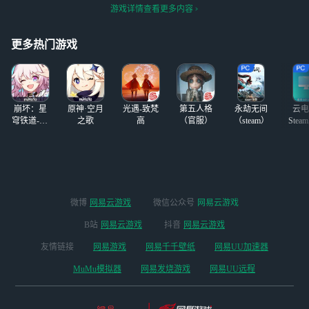
吧，他玩我摸金就
家更为有利，这样也能获得
游戏详情查看更多内容
算了，把我摸到的
更多的支持与游玩者
金全给清空了，然
后还丢失了好多，
更多热门游戏
避雷避雷
崩坏：星
原神·空月
光遇-致梵
第五人格
永劫无间
云电
穹铁道-4.4
之歌
高
（官服）
（steam）
Stea
版本
启
微博
网易云游戏
微信公众号
网易云游戏
B站
网易云游戏
抖音
网易云游戏
友情链接
网易游戏
网易千千壁纸
网易UU加速器
MuMu模拟器
网易发烧游戏
网易UU远程