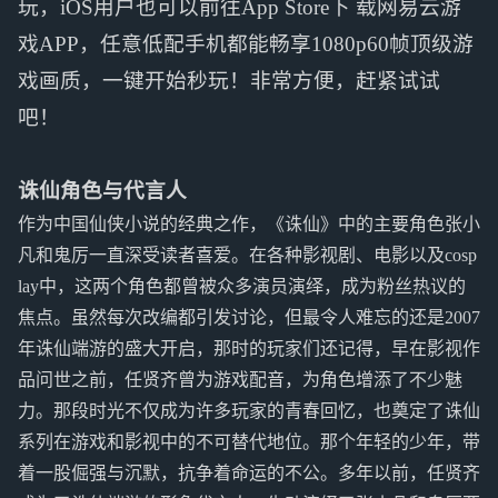
玩，iOS用户也可以前往App Store下 载网易云游
戏APP，任意低配手机都能畅享1080p60帧顶级游
戏画质，一键开始秒玩！非常方便，赶紧试试
吧！
诛仙角色与代言人
作为中国仙侠小说的经典之作，《诛仙》中的主要角色张小
凡和鬼厉一直深受读者喜爱。在各种影视剧、电影以及cosp
lay中，这两个角色都曾被众多演员演绎，成为粉丝热议的
焦点。虽然每次改编都引发讨论，但最令人难忘的还是2007
年诛仙端游的盛大开启，那时的玩家们还记得，早在影视作
品问世之前，任贤齐曾为游戏配音，为角色增添了不少魅
力。那段时光不仅成为许多玩家的青春回忆，也奠定了诛仙
系列在游戏和影视中的不可替代地位。那个年轻的少年，带
着一股倔强与沉默，抗争着命运的不公。多年以前，任贤齐