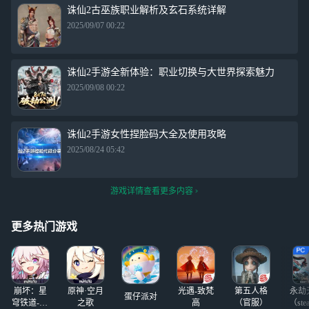
诛仙2古巫族职业解析及玄石系统详解
2025/09/07 00:22
诛仙2手游全新体验：职业切换与大世界探索魅力
2025/09/08 00:22
诛仙2手游女性捏脸码大全及使用攻略
2025/08/24 05:42
游戏详情查看更多内容
更多热门游戏
崩坏：星
原神·空月
光遇-致梵
第五人格
永劫
蛋仔派对
穹铁道-4.4
之歌
高
（官服）
（ste