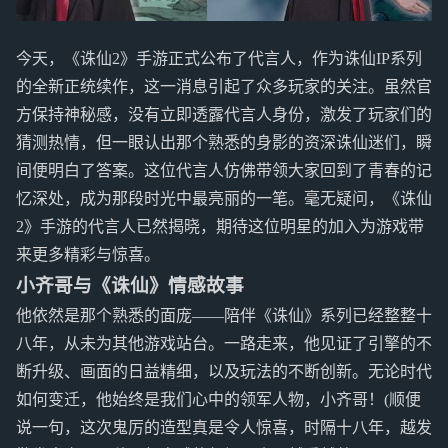
今天，《诛仙2》手游正式公布了代言人，作为诛仙IP系列
的全新正统续作，这一消息引起了众多玩家的关注。虽然官
方保持神秘感，没有立即透露代言人身份，激发了玩家们的
猜测热情，但一眼认出那个熟悉的身影的资深诛仙迷们，瞬
间便明白了答案。这位代言人仿佛带领大家回到了青春的记
忆深处，成为那段时光中最亮丽的一笔。毫无疑问，《诛仙
2》手游的代言人已然揭晓，期待这位明星的加入为游戏带
来更多精彩与惊喜。
小齐哥与《诛仙》情感故事
他依然是那个熟悉的面庞——陪伴《诛仙》系列已经整整十
八年，从未为其他游戏站台。一路走来，他见证了引擎的不
断升级、画面的日益精细，以及玩法的不断创新。无论时代
如何变迁，他始终是我们心中的领军人物，小齐哥！(顺便
说一句，这次鬼厉的造型真是令人惊喜，时隔十八年，越发