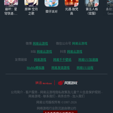
竞技手游首次曝光
将于7月25日开始
排队，同时会降低
后，全网预约量已
公测。公测后，玩
电池消耗，低配手
崩坏：星
原神·空月
光遇-致梵
第五人格
永劫
突破3000万，即将
家将有机
蛋仔派对
机再夏天玩也不会
穹铁道-4.4
之歌
高
（官服）
（ste
迎来公测。对于设
版本
发热，轻松解决内
备内存空间不足的
存配置太低的问
玩家，想了解永劫
题，一秒畅玩永劫
无间有没有在线
无间手游最高画
玩？有没有网页
质。还能在公测日
版？永劫无间虽然
免排队，丝滑进入
微博
网易云游戏
微信公众号
网易云游戏
没有网页版，但这
服务器抢注UID。
里推荐一个通过云
B站
网易云游戏
抖音
网易云游戏
玩实现免下载在线
友情链接
网易游戏
网易千千壁纸
网易UU加速器
游玩的方法。想来
快速体验永劫无间
MuMu模拟器
网易发烧游戏
网易UU远程
手游或端游的玩
家，可以快速在线
登录手游，同时也
能一站式登录同名
端游。这里小编给
公司简介
-
客户服务
-
网易云游戏隐私政策及儿童个人信息保护规则
-
大家推荐网易云游
网易游戏
-
联系我们
-
商务合作
-
加入我们
戏，公测云玩还可
网易公司版权所有 ©1997-2026
领取永劫手游限定
网络游戏行业防沉迷自律公约
礼包。在网易云游