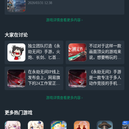
2026/03/31 12:38
游戏详情查看更多内容
大家在讨论
独立团队打造《永
不过对于这样一款
劫无间》手游，火
画面顶尖的游戏来
炮、长剑、匕首等
说，想要畅玩的话
武器供玩家选择，
高配手机自然在所
享受自由战斗。每
难免，那么有没有
在永劫无间IP线上
《永劫无间》手游
种武器都有独特特
什么办法能让小内
发布会上，网易旗
是一款专注于多人
点，如长剑迅捷，
存低配的手机也能
下的24工作室正式
动作竞技的手机游
剑光如织；太刀轻
玩的了《永劫无间
宣布，备受期待的
戏，而同名端游自
盈灵活；火炮重
手游》呢？这里，
武侠吃鸡手游——
上线以来已经在全
型、破坏力强。展
小编就来分享一款
游戏详情查看更多内容
永劫无间手游将于
球范围内引起了轰
现玩家的勇气与技
神奇，使用网易云
7月25日正式公
动，打破了国产买
术。
游戏平台来畅玩永
测。这款经历两年
断制游戏的销量纪
更多热门游戏
劫无间手游。在云
多打磨的“动作竞
录。网易宣布了
游戏上游玩《永劫
技，只此一家”的
《永劫无间》手游
无间手游》，不用