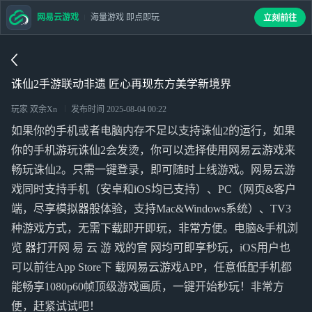
网易云游戏
海量游戏 即点即玩
立刻前往
诛仙2手游联动非遗 匠心再现东方美学新境界
玩家 双余Xn
发布时间
2025-08-04 00:22
如果你的手机或者电脑内存不足以支持诛仙2的运行，如果
你的手机游玩诛仙2会发烫，你可以选择使用网易云游戏来
畅玩诛仙2。只需一键登录，即可随时上线游戏。网易云游
戏同时支持手机（安卓和iOS均已支持）、PC（网页&客户
端，尽享模拟器般体验，支持Mac&Windows系统）、TV3
种游戏方式，无需下载即开即玩，非常方便。电脑&手机浏
览 器打开网 易 云 游 戏的官 网均可即享秒玩，iOS用户也
可以前往App Store下 载网易云游戏APP，任意低配手机都
能畅享1080p60帧顶级游戏画质，一键开始秒玩！非常方
便，赶紧试试吧！