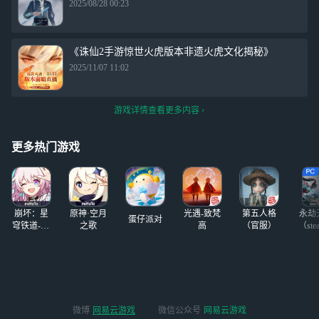
2025/08/28 00:23
《诛仙2手游惊世火虎版本非遗火虎文化揭秘》
2025/11/07 11:02
游戏详情查看更多内容
更多热门游戏
崩坏：星
原神·空月
光遇-致梵
第五人格
永劫
蛋仔派对
穹铁道-4.4
之歌
高
（官服）
（ste
版本
微博
网易云游戏
微信公众号
网易云游戏