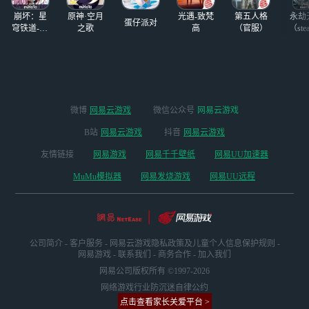
崩坏：星
原神·空月
光遇-致梵
第五人格
永劫
蛋仔派对
穹铁道-4.4
之歌
高
（官服）
（ste
版本
微博
网易云游戏
微信公众号
网易云游戏
B站
网易云游戏
抖音
网易云游戏
友情链接
网易游戏
网易千千壁纸
网易UU加速器
MuMu模拟器
网易发烧游戏
网易UU远程
公司简介
-
客户服务
-
网易云游戏隐私政策及儿童个人信息保护规则
-
网易游戏
-
联系我们
-
商务合作
-
加入我们
网易公司版权所有 ©1997-2026
网络游戏行业防沉迷自律公约
点击查看家长关爱平台 >