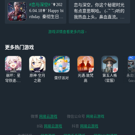
(˵>ㅿ<˵)♡ど⁰̷̴͈꒨⁰̷̴͈う
#恋与深空#
′✟202
恋与深空，你这个秘密时光
♡哥哥唯美落泪，
6.04.18✟′ Happy bi
有点意思啊哈。 (˵¯͒ ¯͒˵)听的
心碎了。(つД`)
rthday. 秦彻生日快
我热血上头，鼻血直流。我
乐 “我在
不行了，不要太会好吧。
游戏详情查看更多内容
更多热门游戏
崩坏：星
原神·空月
光遇-致梵
第五人格
永劫
蛋仔派对
穹铁道-4.4
之歌
高
（官服）
（ste
版本
微博
网易云游戏
微信公众号
网易云游戏
B站
网易云游戏
抖音
网易云游戏