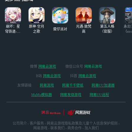
鱼
崩坏：星
原神·空月
光遇-致梵
第五人格
永劫
蛋仔派对
穹铁道-4.4
之歌
高
（官服）
（ste
版本
微博
网易云游戏
微信公众号
网易云游戏
B站
网易云游戏
抖音
网易云游戏
友情链接
网易游戏
网易千千壁纸
网易UU加速器
MuMu模拟器
网易发烧游戏
网易UU远程
公司简介
-
客户服务
-
网易云游戏隐私政策及儿童个人信息保护规则
-
网易游戏
-
联系我们
-
商务合作
-
加入我们