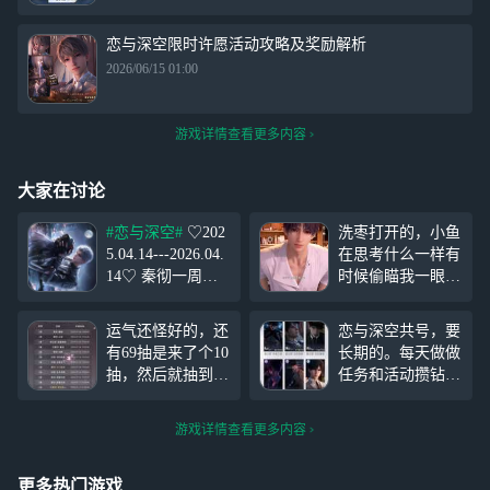
恋与深空限时许愿活动攻略及奖励解析
2026/06/15 01:00
游戏详情查看更多内容
大家在讨论
#恋与深空#
♡202
洗枣打开的，小鱼
5.04.14---2026.04.
在思考什么一样有
14♡ 秦彻一周年
时候偷瞄我一眼，
快乐 我的心跳 声
后面打响指想通了
只为你单曲循环
就站那里盯着了
运气还怪好的，还
恋与深空共号，要
“愿我们灵魂相
星星今天在鱼推号
有69抽是来了个10
长期的。每天做做
契，永不背叛”˗ˋˏ
上穿的花枝招展的
抽，然后就抽到
任务和活动攒钻就
♡ ˎˊ˗ ＃秦彻梦女
了，但是我有疑
行要抽常驻池自己
＃
问，为什么在我运
攒，钻、改名卡、
游戏详情查看更多内容
气好的时候，抽到
月辉和两个四星卡
的是三张五星秦
的盒子不要动其他
彻，而不是三张小
都可以
#恋与深空#
更多热门游戏