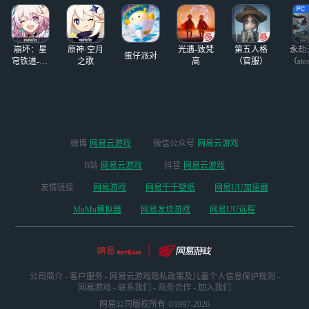
崩坏：星
原神·空月
光遇-致梵
第五人格
永劫
蛋仔派对
穹铁道-4.4
之歌
高
（官服）
（ste
版本
微博
网易云游戏
微信公众号
网易云游戏
B站
网易云游戏
抖音
网易云游戏
友情链接
网易游戏
网易千千壁纸
网易UU加速器
MuMu模拟器
网易发烧游戏
网易UU远程
公司简介
-
客户服务
-
网易云游戏隐私政策及儿童个人信息保护规则
-
网易游戏
-
联系我们
-
商务合作
-
加入我们
网易公司版权所有 ©1997-2026