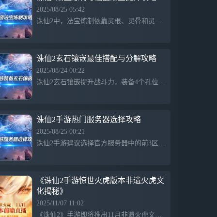
2025/08/25 05:42
诛仙2中，法宝炼制依靠灵根、灵骨和灵髓三种基础材料，灵髓提供最多元素灵质，仅能在特殊天气采集，灵根和灵骨可在拍卖行购买。炼制成功提升法宝品质，提高战力，帮助玩家达到更高境界。
诛仙2玄石镶嵌最佳搭配与分解攻略
2025/08/24 00:22
诛仙2玄石镶嵌提升战斗力，装备4个孔位需镶不同属性玄石，优先选择攻击类（物理或仙法攻击、破招、命中、会击、会心伤害），前2孔建议搭配物理攻击和破招，后2孔优先选择命中和会击，建议前期避免镶嵌会心伤害，待后期资源丰富再考虑。
诛仙2手游热门服务器选择攻略
2025/08/25 00:21
诛仙2手游建议选择官方服务器中的前3区，因人气高、活跃度强，有助于提升游戏体验和社交互动。高流通的物资和良好的生态循环使游戏更顺畅，建议优先选择热门区服，或根据喜好选择区服，确保游戏乐趣。
《诛仙2手游惊世火虎版本非遗火虎文
化揭秘》
2025/11/07 11:02
《诛仙2》手游即将推出11月非遗火虎文化主题版本“惊世火虎”，融合火焰艺术和南翔火虎非遗传承，展现千年文化传承，玩家可通过直播参与抽奖，体验火虎文化的数字化呈现。