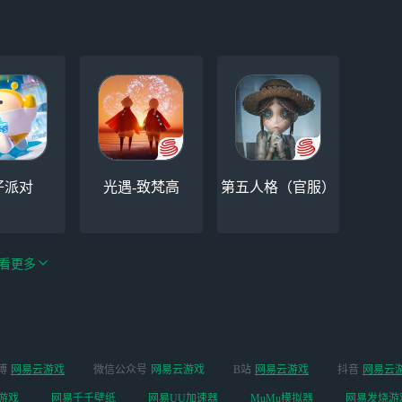
仔派对
光遇-致梵高
第五人格（官服）
看更多
手游（全新
博
网易云游戏
微信公众号
网易云游戏
B站
网易云游戏
抖音
网易云
云手机
阴阳师
开启 ）
游戏
网易千千壁纸
网易UU加速器
MuMu模拟器
网易发烧游