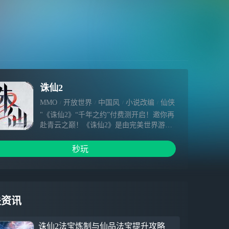
诛仙2
MMO
开放世界
中国风
小说改编
仙侠
"《诛仙2》“千年之约”付费测开启！邀你再
赴青云之巅！《诛仙2》是由完美世界游戏
研发的多平台新派幻想仙侠MMORPG新
作，游戏以《诛仙》原著为蓝图，突破传统
秒玩
的仙门设定，构筑了一个原著千年之后的仙
侠世界。玩家将以新一代修仙者的身份开启
全新冒险，探索仙侠大世界，选择多种多样
的修仙玩法，体验自由鲜活的修仙人生。"
关资讯
诛仙2法宝炼制与仙品法宝提升攻略