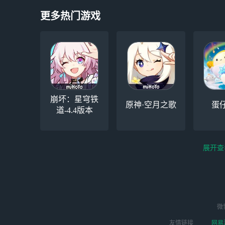
更多热门游戏
崩坏：星穹铁
原神·空月之歌
蛋
道-4.4版本
展开查
云电脑-Steam夏促
逆水寒
微
永劫无间（steam）
启动
版本
友情链接
网易